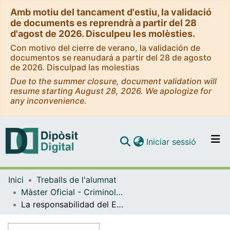
Amb motiu del tancament d'estiu, la validació
de documents es reprendrà a partir del 28
d'agost de 2026. Disculpeu les molèsties.
Con motivo del cierre de verano, la validación de
documentos se reanudará a partir del 28 de agosto
de 2026. Disculpad las molestias
Due to the summer closure, document validation will
resume starting August 28, 2026. We apologize for
any inconvenience.
(current)
Iniciar sessió
Comunitats i col·leccions
Inici
Treballs de l'alumnat
Navega per tot el DD
Màster Oficial - Criminologia, Política Criminal i Sociologia Juridicopenal
Com publicar
La responsabilidad del Estado argentino en las repercusiones que produce el sistema penal sobre los niños, niñas y adolescentes con padres encarcelados
Contacte