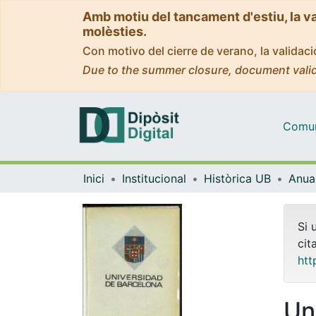
Amb motiu del tancament d'estiu, la v
molèsties.
Con motivo del cierre de verano, la valida
Due to the summer closure, document valid
Comuni
Inici
Institucional
Històrica UB
Si 
cit
htt
Un