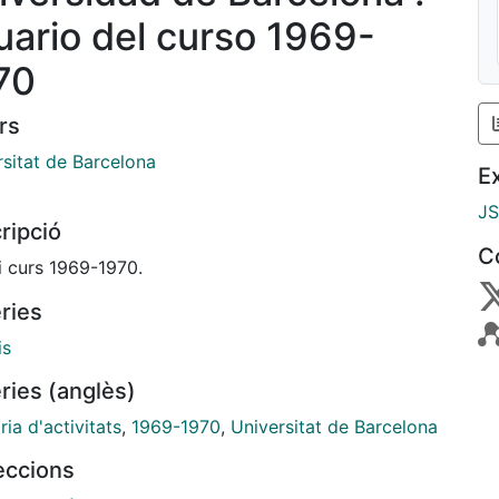
uario del curso 1969-
70
rs
rsitat de Barcelona
E
J
ripció
C
i curs 1969-1970.
ries
is
ries (anglès)
ia d'activitats
,
1969-1970
,
Universitat de Barcelona
leccions