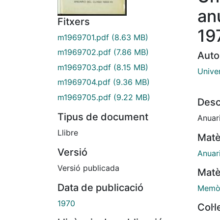
an
Fitxers
19
m1969701.pdf
(8.63 MB)
m1969702.pdf
(7.86 MB)
Auto
m1969703.pdf
(8.15 MB)
Unive
m1969704.pdf
(9.36 MB)
m1969705.pdf
(9.22 MB)
Desc
Tipus de document
Anuar
Llibre
Matè
Versió
Anuar
Versió publicada
Matè
Data de publicació
Memòr
1970
Col·