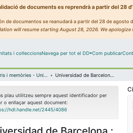
alidació de documents es reprendrà a partir del 28 d
ción de documentos se reanudará a partir del 28 de agosto 
ation will resume starting August 28, 2026. We apologize 
tats i col·leccions
Navega per tot el DD
Com publicar
Cont
Anuaris i memòries - Universitat de Barcelona
Universidad de Barcelona : anuario del curso 1969-1970
Ci
us plau utilitzeu sempre aquest identificador per
ar o enllaçar aquest document:
ps://hdl.handle.net/2445/4086
iversidad de Barcelona :