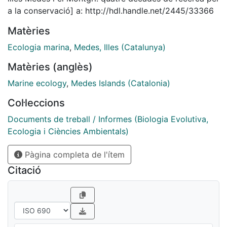
diferent a les pertorbacions que s’hi produeixen, de
a la conservació] a: http://hdl.handle.net/2445/33366
manera que la gestió del medi natural ha de tenir en
Matèries
compte les particularitats de cada hàbitat...
Ecologia marina
,
Medes, Illes (Catalunya)
Matèries (anglès)
Marine ecology
,
Medes Islands (Catalonia)
Col·leccions
Documents de treball / Informes (Biologia Evolutiva,
Ecologia i Ciències Ambientals)
Pàgina completa de l'ítem
Citació