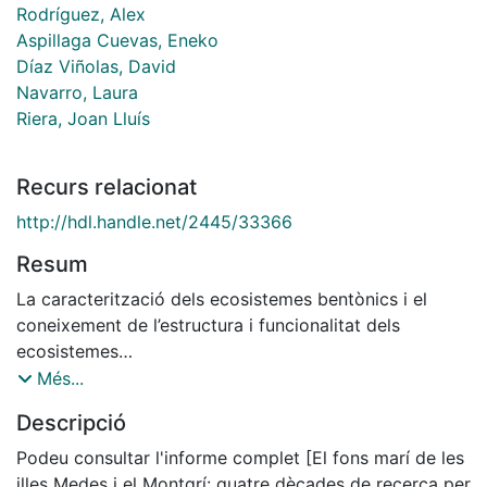
Rodríguez, Alex
Aspillaga Cuevas, Eneko
Díaz Viñolas, David
Navarro, Laura
Riera, Joan Lluís
Recurs relacionat
http://hdl.handle.net/2445/33366
Resum
La caracterització dels ecosistemes bentònics i el
coneixement de l’estructura i funcionalitat dels
ecosistemes
és una eina imprescindible per a la gestió i
Més...
conservació del medi natural. A causa de la seva
Descripció
composició específica i dinàmica, les diferents
espècies i les comunitats que formen responen de
Podeu consultar l'informe complet [El fons marí de les
forma
illes Medes i el Montgrí: quatre dècades de recerca per