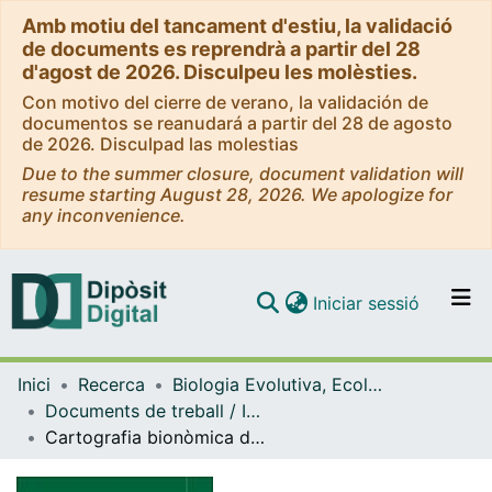
Amb motiu del tancament d'estiu, la validació
de documents es reprendrà a partir del 28
d'agost de 2026. Disculpeu les molèsties.
Con motivo del cierre de verano, la validación de
documentos se reanudará a partir del 28 de agosto
de 2026. Disculpad las molestias
Due to the summer closure, document validation will
resume starting August 28, 2026. We apologize for
any inconvenience.
(current)
Iniciar sessió
Comunitats i col·leccions
Inici
Recerca
Biologia Evolutiva, Ecologia i Ciències Ambientals
Navega per tot el DD
Documents de treball / Informes (Biologia Evolutiva, Ecologia i Ciències Ambientals)
Com publicar
Cartografia bionòmica dels hàbitats de la costa del Montgrí i les illes Medes
Contacte