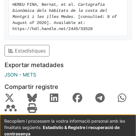
HEREU FINA, Bernat, et al. 
Cartografia 
bionòmica dels hàbitats de la costa del 
Montgrí i les illes Medes.
 [consulted: 8 of 
August of 2026]. Available at: 
https://hdl.handle.net/2445/33528
Estadístiques
Exportar metadades
JSON
-
METS
Compartir registre
Recopilem i processem la vostra informació personal amb les
finalitats següents:
Estadístic & Registre i recuperació de
Coordinació:
CRAI UB
Avís legal
Metadades
subjectes a:
contrasenya