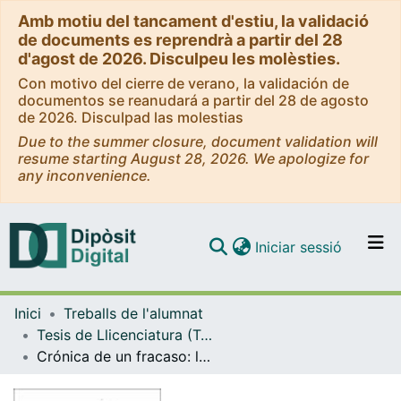
Amb motiu del tancament d'estiu, la validació
de documents es reprendrà a partir del 28
d'agost de 2026. Disculpeu les molèsties.
Con motivo del cierre de verano, la validación de
documentos se reanudará a partir del 28 de agosto
de 2026. Disculpad las molestias
Due to the summer closure, document validation will
resume starting August 28, 2026. We apologize for
any inconvenience.
(current)
Iniciar sessió
Comunitats i col·leccions
Inici
Treballs de l'alumnat
Navega per tot el DD
Tesis de Llicenciatura (Tesines) - Història
Com publicar
Crónica de un fracaso: los naufragios de Alvar Núñez
Contacte