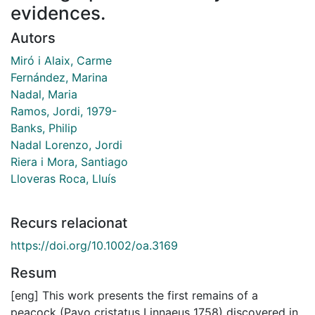
evidences.
Autors
Miró i Alaix, Carme
Fernández, Marina
Nadal, Maria
Ramos, Jordi, 1979-
Banks, Philip
Nadal Lorenzo, Jordi
Riera i Mora, Santiago
Lloveras Roca, Lluís
Recurs relacionat
https://doi.org/10.1002/oa.3169
Resum
[eng] This work presents the first remains of a
peacock (Pavo cristatus Linnaeus 1758) discovered in