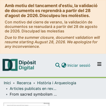
Amb motiu del tancament d'estiu, la validació
de documents es reprendrà a partir del 28
d'agost de 2026. Disculpeu les molèsties.
Con motivo del cierre de verano, la validación de
documentos se reanudará a partir del 28 de agosto
de 2026. Disculpad las molestias
Due to the summer closure, document validation will
resume starting August 28, 2026. We apologize for
any inconvenience.
(current)
Iniciar sessió
Comunitats i col·leccions
Inici
Recerca
Història i Arqueologia
Navega per tot el DD
Articles publicats en revistes (Història i Arqueologia)
Com publicar
From sacred symbolism to luxury display and consumption: The peacock in medieval Catalonia- Data from zooarchaeological, iconographic and literay evidences.
Contacte