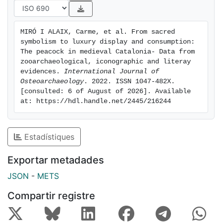
hypothesis.
MIRÓ I ALAIX, Carme, et al. From sacred 
symbolism to luxury display and consumption: 
The peacock in medieval Catalonia- Data from 
zooarchaeological, iconographic and literay 
evidences. 
International Journal of 
Osteoarchaeology
. 2022. ISSN 1047-482X. 
[consulted: 6 of August of 2026]. Available 
at: https://hdl.handle.net/2445/216244
Estadístiques
Exportar metadades
JSON
-
METS
Compartir registre