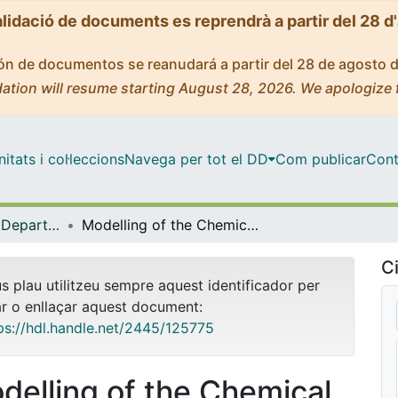
alidació de documents es reprendrà a partir del 28 d
ción de documentos se reanudará a partir del 28 de agosto 
ation will resume starting August 28, 2026. We apologize 
tats i col·leccions
Navega per tot el DD
Com publicar
Cont
Tesis Doctorals - Departament - Electrònica
Modelling of the Chemical and Light Interactions in Individual Metal Oxide Nanowires for Sensing Applications
Ci
us plau utilitzeu sempre aquest identificador per
ar o enllaçar aquest document:
ps://hdl.handle.net/2445/125775
delling of the Chemical