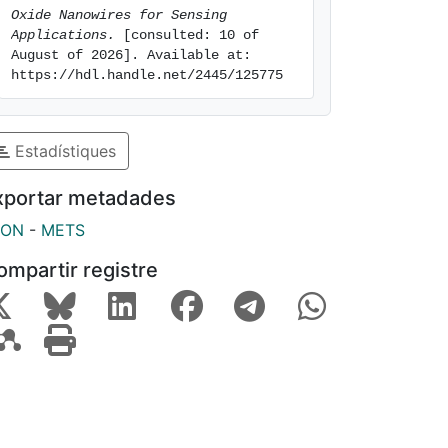
Oxide Nanowires for Sensing 
Applications.
 [consulted: 10 of 
August of 2026]. Available at: 
https://hdl.handle.net/2445/125775
Estadístiques
xportar metadades
SON
-
METS
ompartir registre