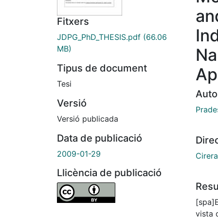
an
Fitxers
In
JDPG_PhD_THESIS.pdf
(66.06
MB)
Na
Tipus de document
Ap
Tesi
Auto
Versió
Prade
Versió publicada
Data de publicació
Dire
2009-01-29
Cirer
Llicència de publicació
Res
[spa]E
vista