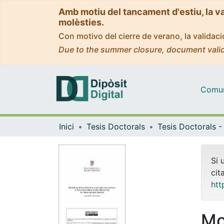
Amb motiu del tancament d'estiu, la v
molèsties.
Con motivo del cierre de verano, la valida
Due to the summer closure, document valid
Comuni
Inici
Tesis Doctorals
Si 
cit
htt
Mo