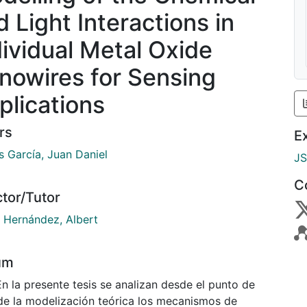
d Light Interactions in
dividual Metal Oxide
nowires for Sensing
plications
rs
E
s García, Juan Daniel
J
C
ctor/Tutor
a Hernández, Albert
um
n la presente tesis se analizan desde el punto de
 de la modelización teórica los mecanismos de