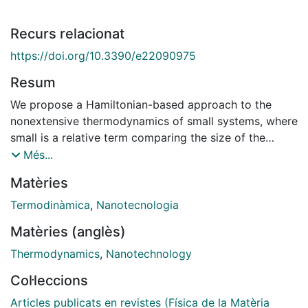
Recurs relacionat
https://doi.org/10.3390/e22090975
Resum
We propose a Hamiltonian-based approach to the
nonextensive thermodynamics of small systems, where
small is a relative term comparing the size of the
system to the size of the effective interaction region
Més...
around it. We show that the effective Hamiltonian
Matèries
approach gives easy accessibility to the
thermodynamic properties of systems strongly
Termodinàmica
,
Nanotecnologia
coupled to their surroundings. The theory does not
Matèries (anglès)
rely on the classical concept of dividing surface to
characterize the system's interaction with the
Thermodynamics
,
Nanotechnology
environment. Instead, it defines an effective interaction
Col·leccions
region over which a system exchanges extensive
quantities with its surroundings, easily producing laws
Articles publicats en revistes (Física de la Matèria