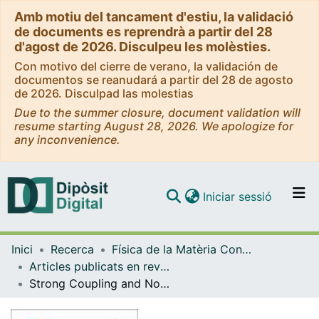
Amb motiu del tancament d'estiu, la validació
de documents es reprendrà a partir del 28
d'agost de 2026. Disculpeu les molèsties.
Con motivo del cierre de verano, la validación de
documentos se reanudará a partir del 28 de agosto
de 2026. Disculpad las molestias
Due to the summer closure, document validation will
resume starting August 28, 2026. We apologize for
any inconvenience.
(current)
Iniciar sessió
Comunitats i col·leccions
Inici
Recerca
Física de la Matèria Condensada
Navega per tot el DD
Articles publicats en revistes (Física de la Matèria Condensada)
Com publicar
Strong Coupling and Nonextensive Thermodynamics
Contacte