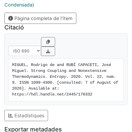
recently shown to be valid at the nanoscale.
Condensada)
Pàgina completa de l'ítem
Citació
MIGUEL, Rodrigo de and RUBÍ CAPACETI, José 
Miguel. Strong Coupling and Nonextensive 
Thermodynamics. 
Entropy
. 2020. Vol. 22, num. 
9. ISSN 1099-4300. [consulted: 7 of August of 
2026]. Available at: 
https://hdl.handle.net/2445/176332
Estadístiques
Exportar metadades