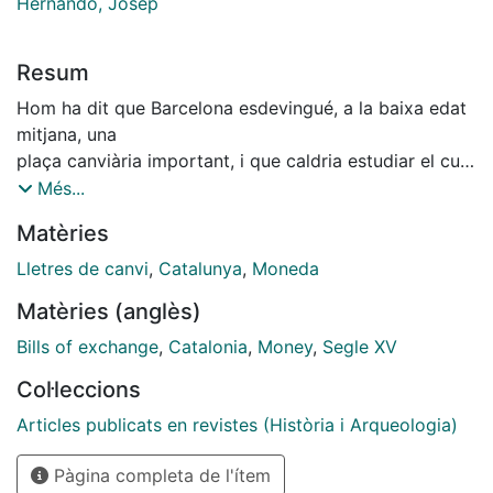
Hernando, Josep
Resum
Hom ha dit que Barcelona esdevingué, a la baixa edat
mitjana, una
plaça canviària important, i que caldria estudiar el curs
del for o preu dels
Més...
canvis i els procediments d’especulació canviària, que
Matèries
semblen haver tingut
a la nostra ciutat un desenvolupament força reexit, en
Lletres de canvi
,
Catalunya
,
Moneda
bona part potser
Matèries (anglès)
a conseqüència de les dificultats comercials que
travessà el nostre país en
Bills of exchange
,
Catalonia
,
Money
,
Segle XV
aquella època.2 Doncs bé, en estudiar els protests de
Col·leccions
les lletres de canvi del
segle XV, hom observa que, a partir de l’any 1440,
Articles publicats en revistes (Història i Arqueologia)
comença a aparèixer de
Pàgina completa de l'ítem
manera regular en el text dels protests de les lletres