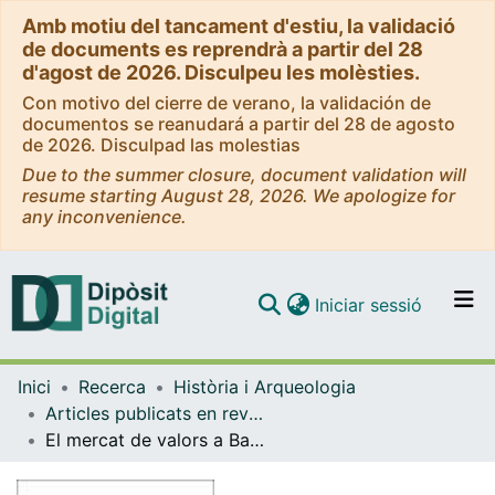
Amb motiu del tancament d'estiu, la validació
de documents es reprendrà a partir del 28
d'agost de 2026. Disculpeu les molèsties.
Con motivo del cierre de verano, la validación de
documentos se reanudará a partir del 28 de agosto
de 2026. Disculpad las molestias
Due to the summer closure, document validation will
resume starting August 28, 2026. We apologize for
any inconvenience.
(current)
Iniciar sessió
Comunitats i col·leccions
Inici
Recerca
Història i Arqueologia
Navega per tot el DD
Articles publicats en revistes (Història i Arqueologia)
Com publicar
El mercat de valors a Barcleona, 1440-1462. La presència de dos fors o preus dels canvis en els protests de lletres de canvi impagades
Contacte