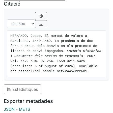
de canvi girades sobretot
Citació
contra Barcelona, la declaració del corredor de canvis
jurat de la ciutat,
certificada per un notari davant de testimonis, sobre
quin era el valor del
canvi vigent a Barcelona, lloc de destí de les lletres de
HERNANDO, Josep. El mercat de valors a 
canvi, sempre a la
Barcleona, 1440-1462. La presència de dos 
baixa amb relació al canvi del lloc d’origen de la lletra.
fors o preus dels canvis en els protests de 
Amb aquesta certificació
lletres de canvi impagades. 
Estudis Històrics 
i Documents dels Arxius de Protocols
. 2007. 
s’iniciava una nova etapa en la història del protest per
Vol. XXV, num. 97-254. ISSN 0211-5425. 
lletres de
[consulted: 6 of August of 2026]. Available 
canvi impagades. A partir d’ara, en els protests
at: https://hdl.handle.net/2445/222631
trobarem dos fors o preus
dels canvis: el del lloc d’origen i el del lloc de destí,
aquest certificat pel
Estadístiques
notari a partir de la valoració d’un funcionari, el
corredor de canvis públic
Exportar metadades
i jurat de la ciutat.
JSON
-
METS