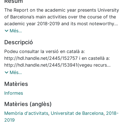
Resum
The Report on the academic year presents University
of Barcelona’s main activities over the course of the
academic year 2018-2019 and its most noteworthy
initiatives, figures and results. This Report will take
Més...
you through the most relevant information on the
Descripció
areas of teaching, research, knowledge transfer, the
core activities of student life, and details of University
Podeu consultar la versió en català a:
of Barcelona projection in society and throughout the
http://hdl.handle.net/2445/152757 i en castellà a:
world.
http://hdl.handle.net/2445/153941(vegeu recurs
relacionat)
Més...
Matèries
Informes
Matèries (anglès)
Memòria d'activitats
,
Universitat de Barcelona
,
2018-
2019