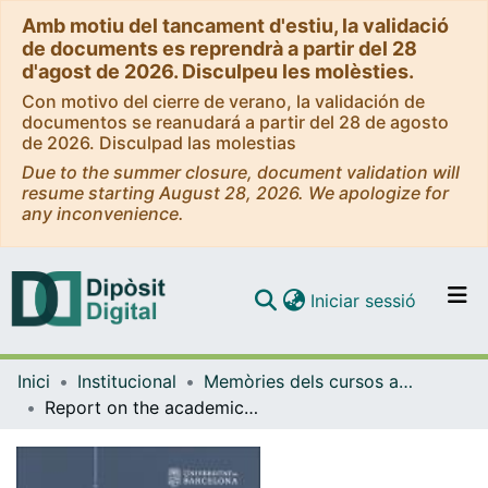
Amb motiu del tancament d'estiu, la validació
de documents es reprendrà a partir del 28
d'agost de 2026. Disculpeu les molèsties.
Con motivo del cierre de verano, la validación de
documentos se reanudará a partir del 28 de agosto
de 2026. Disculpad las molestias
Due to the summer closure, document validation will
resume starting August 28, 2026. We apologize for
any inconvenience.
(current)
Iniciar sessió
Comunitats i col·leccions
Inici
Institucional
Memòries dels cursos acadèmics - Universitat de Barcelona
Navega per tot el DD
Report on the academic year 2018-2019. University of Barcelona
Com publicar
Contacte