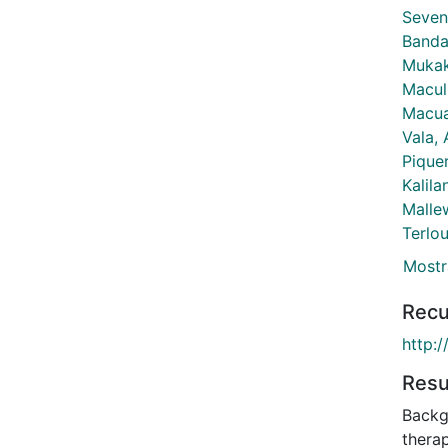
Seven
Banda,
Mukak
Macul
Macua
Vala, 
Piquer
Kalila
Malle
Terlou
Mostr
Recu
http:
Res
Backgr
thera