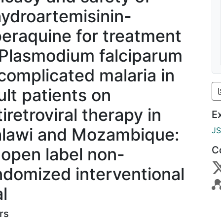
hydroartemisinin-
peraquine for treatment
 Plasmodium falciparum
complicated malaria in
ult patients on
iretroviral therapy in
E
lawi and Mozambique:
J
 open label non-
C
ndomized interventional
al
rs