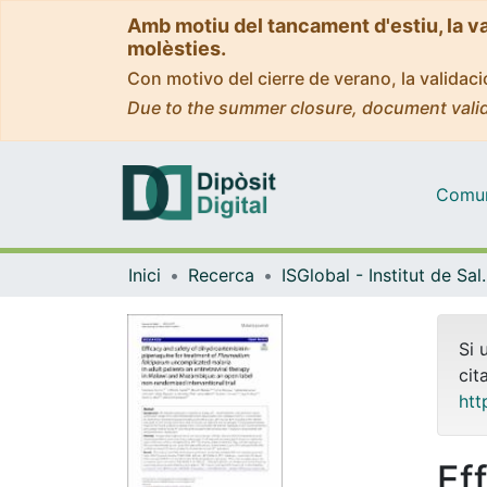
Amb motiu del tancament d'estiu, la v
molèsties.
Con motivo del cierre de verano, la valida
Due to the summer closure, document valid
Comuni
Inici
Recerca
ISGlobal - Institu
Si 
cit
htt
Ef