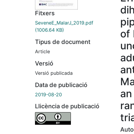
di
Fitxers
pi
SeveneE_MalarJ_2019.pdf
(1006.64 KB)
of
Tipus de document
un
Article
ad
Versió
ant
Versió publicada
Ma
Data de publicació
an
2019-08-20
ra
Llicència de publicació
tri
Auto