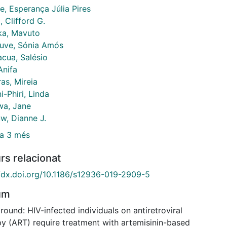
e, Esperança Júlia Pires
 Clifford G.
a, Mavuto
uve, Sónia Amós
cua, Salésio
Anifa
as, Mireia
ni-Phiri, Linda
wa, Jane
w, Dianne J.
a 3 més
rs relacionat
//dx.doi.org/10.1186/s12936-019-2909-5
um
ound: HIV-infected individuals on antiretroviral
py (ART) require treatment with artemisinin-based