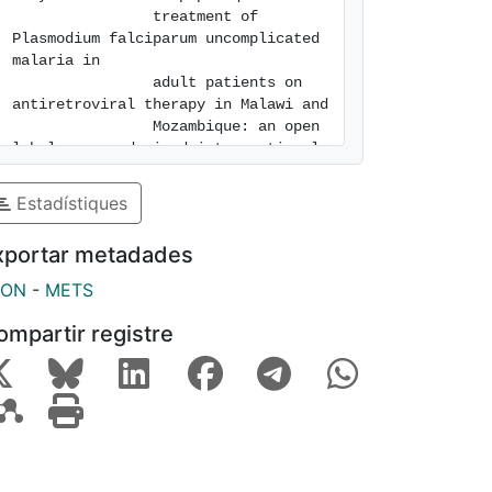
                treatment of 
Plasmodium falciparum uncomplicated 
malaria in

                adult patients on 
antiretroviral therapy in Malawi and

                Mozambique: an open 
label non-randomized interventional 
trial. 
Malaria Journal
. 2019. Vol. 
18. ISSN 1475-2875. [consulted: 6 of 
Estadístiques
August of 2026]. Available at: 
https://hdl.handle.net/2445/149239
xportar metadades
SON
-
METS
ompartir registre