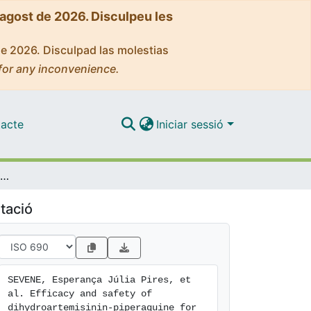
'agost de 2026. Disculpeu les
de 2026. Disculpad las molestias
for any inconvenience.
acte
Iniciar sessió
Efficacy and safety of dihydroartemisinin-piperaquine for treatment of Plasmodium falciparum uncomplicated malaria in adult patients on antiretroviral therapy in Malawi and Mozambique: an open label non-randomized interventional trial
tació
SEVENE, Esperança Júlia Pires, et 
al. Efficacy and safety of 
dihydroartemisinin-piperaquine for
