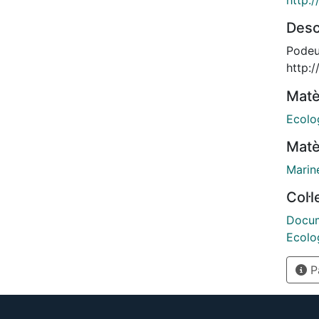
Desc
Podeu
http:
Matè
Ecolo
Matè
Marin
Col·
Docume
Ecolo
Pà