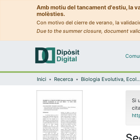
Amb motiu del tancament d'estiu, la v
molèsties.
Con motivo del cierre de verano, la valida
Due to the summer closure, document valid
Comuni
Inici
Recerca
Biologia Evolutiva, Ecologia i Ciències Am
Si 
cit
htt
Se