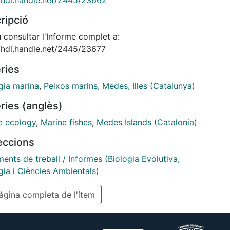
ripció
 consultar l'Informe complet a:
//hdl.handle.net/2445/23677
ries
gia marina
,
Peixos marins
,
Medes, Illes (Catalunya)
ries (anglès)
e ecology
,
Marine fishes
,
Medes Islands (Catalonia)
leccions
nts de treball / Informes (Biologia Evolutiva,
gia i Ciències Ambientals)
gina completa de l'ítem