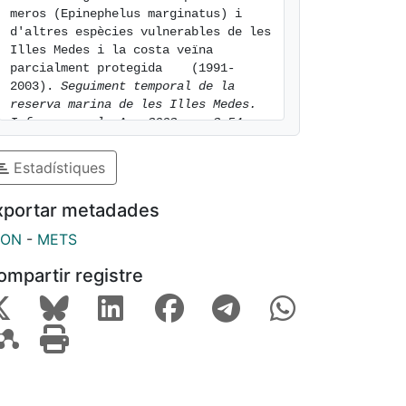
meros (Epinephelus marginatus) i 
d'altres espècies vulnerables de les 
Illes Medes i la costa veïna 
parcialment protegida    (1991-
2003). 
Seguiment temporal de la 
reserva marina de les Illes Medes. 
Informe anual. Any 2003. p. 3-54
. 
[consulted: 7 of August of 2026]. 
Available at: 
Estadístiques
https://hdl.handle.net/2445/25702
xportar metadades
SON
-
METS
ompartir registre