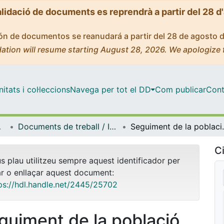
alidació de documents es reprendrà a partir del 28 d
ción de documentos se reanudará a partir del 28 de agosto 
ation will resume starting August 28, 2026. We apologize 
tats i col·leccions
Navega per tot el DD
Com publicar
Cont
bientals
Documents de treball / Informes (Biologia Evolutiva, Ecologia i Ciències Ambientals)
Seguiment de la població de meros (Epinephelus ma
Ci
us plau utilitzeu sempre aquest identificador per
ar o enllaçar aquest document:
ps://hdl.handle.net/2445/25702
guiment de la població