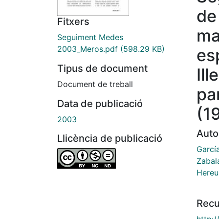
de
Fitxers
mar
Seguiment Medes
2003_Meros.pdf
(598.29 KB)
es
Tipus de document
Ill
Document de treball
pa
Data de publicació
(1
2003
Auto
Llicència de publicació
Garcí
Zabala
Hereu
Recu
http: