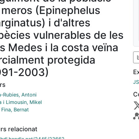
 meros (Epinephelus
ginatus) i d'altres
pècies vulnerables de les
es Medes i la costa veïna
rcialment protegida
991-2003)
E
J
rs
C
a-Rubies, Antoni
 i Limousin, Mikel
 Fina, Bernat
rs relacionat
//hdl.handle.net/2445/23662