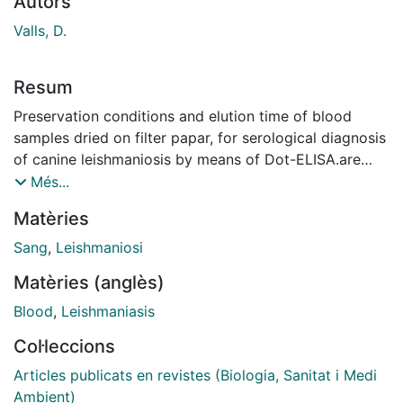
Autors
Valls, D.
Resum
Preservation conditions and elution time of blood
samples dried on filter papar, for serological diagno­sis
of canine leishmaniosis by means of Dot-ELISA.are
studied. Titres do not change when blood has been
Més...
stored from - 20·to 25·ºC for six weeks. After this
Matèries
period titres decrease when the temperatura rises.
Elution time of samples stored at - 20·ºC should be
Sang
,
Leishmaniosi
increased, according to the period of time after
Matèries (anglès)
collection,to obtain comparable results.
Blood
,
Leishmaniasis
Col·leccions
Articles publicats en revistes (Biologia, Sanitat i Medi
Ambient)