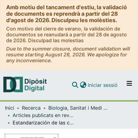
Amb motiu del tancament d'estiu, la validació
de documents es reprendrà a partir del 28
d'agost de 2026. Disculpeu les molèsties.
Con motivo del cierre de verano, la validación de
documentos se reanudará a partir del 28 de agosto
de 2026. Disculpad las molestias
Due to the summer closure, document validation will
resume starting August 28, 2026. We apologize for
any inconvenience.
(current)
Iniciar sessió
Comunitats i col·leccions
Inici
Recerca
Biologia, Sanitat i Medi Ambient
Navega per tot el DD
Articles publicats en revistes (Biologia, Sanitat i Medi Ambient)
Com publicar
Estandarización de las condiciones de conservación y elución de muestras de sangre recogidas en papel de filtro para el estudio serológico de la leishmaniosis
Contacte