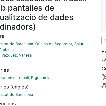
b pantalles de
sualització de dades
rdinadors)
rs
sitat de Barcelona. Oficina de Seguretat, Salut i
Ambient
E
a Vázquez, Vanesa
J
C
ries
tat en el treball
,
Ergonomia
ries (anglès)
rsitat de Barcelona
leccions