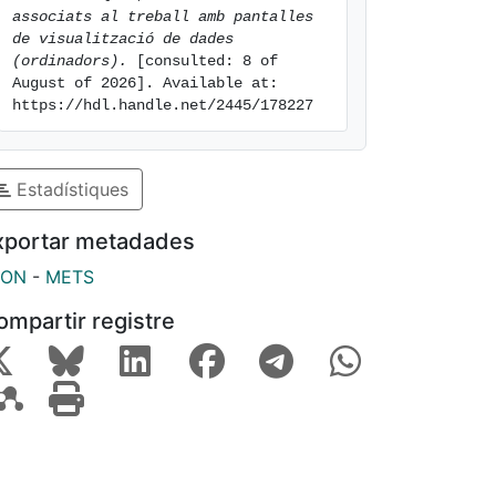
associats al treball amb pantalles 
de visualització de dades 
(ordinadors).
 [consulted: 8 of 
August of 2026]. Available at: 
https://hdl.handle.net/2445/178227
Estadístiques
xportar metadades
SON
-
METS
ompartir registre