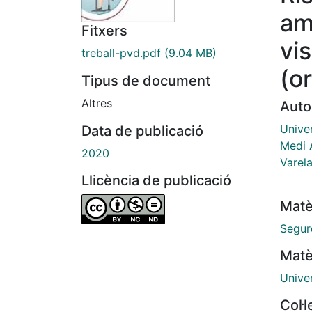
am
Fitxers
vi
treball-pvd.pdf
(9.04 MB)
(o
Tipus de document
Altres
Auto
Univer
Data de publicació
Medi 
2020
Varel
Llicència de publicació
Matè
Segure
Matè
Unive
Col·