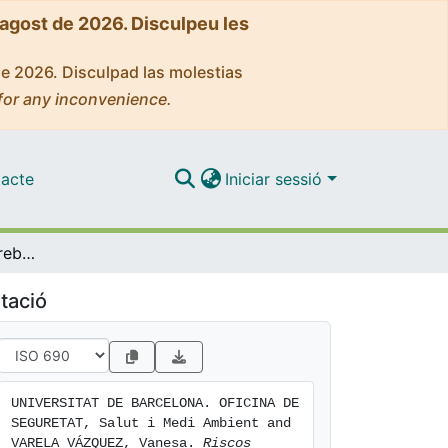
'agost de 2026. Disculpeu les
de 2026. Disculpad las molestias
for any inconvenience.
acte
Iniciar sessió
Riscos associats al treball amb pantalles de visualització de dades (ordinadors)
tació
UNIVERSITAT DE BARCELONA. OFICINA DE 
SEGURETAT, Salut i Medi Ambient and 
VARELA VÁZQUEZ, Vanesa. 
Riscos 