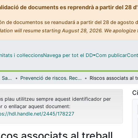
alidació de documents es reprendrà a partir del 28 d
ción de documentos se reanudará a partir del 28 de agosto 
ation will resume starting August 28, 2026. We apologize 
tats i col·leccions
Navega per tot el DD
Com publicar
Cont
Oficina de Seguretat, Salut i Medi Ambient (OSSMA)
Prevenció de riscos. Recursos informatius (OSSMA)
Ci
us plau utilitzeu sempre aquest identificador per
ar o enllaçar aquest document:
ps://hdl.handle.net/2445/178227
cos associats al treball