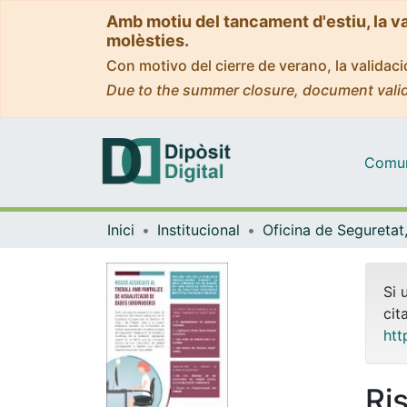
Amb motiu del tancament d'estiu, la v
molèsties.
Con motivo del cierre de verano, la valida
Due to the summer closure, document valid
Comuni
Inici
Institucional
Si 
cit
htt
Ris