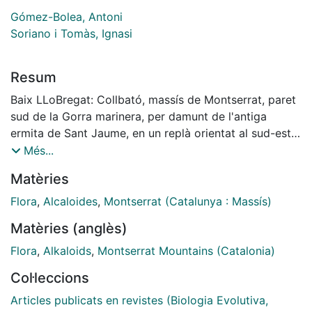
Gómez-Bolea, Antoni
Soriano i Tomàs, Ignasi
Resum
Baix LLoBregat: Collbató, massís de Montserrat, paret
sud de la Gorra marinera, per damunt de l'antiga
ermita de Sant Jaume, en un replà orientat al sud-est;
31TDG0204, a uns 1.040 m s.n.m, 11-V-2016; foto Joan
Més...
Asín & Antonio Gómez-Bolea. [...]
Matèries
Flora
,
Alcaloides
,
Montserrat (Catalunya : Massís)
Matèries (anglès)
Flora
,
Alkaloids
,
Montserrat Mountains (Catalonia)
Col·leccions
Articles publicats en revistes (Biologia Evolutiva,