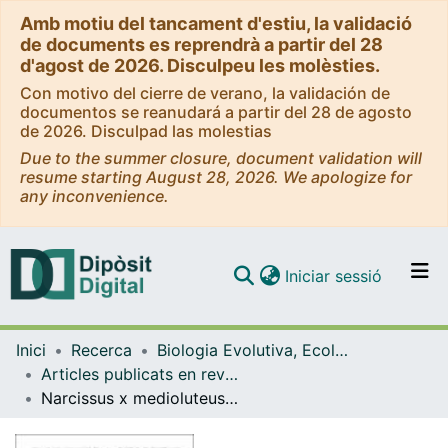
Amb motiu del tancament d'estiu, la validació
de documents es reprendrà a partir del 28
d'agost de 2026. Disculpeu les molèsties.
Con motivo del cierre de verano, la validación de
documentos se reanudará a partir del 28 de agosto
de 2026. Disculpad las molestias
Due to the summer closure, document validation will
resume starting August 28, 2026. We apologize for
any inconvenience.
(current)
Iniciar sessió
Comunitats i col·leccions
Inici
Recerca
Biologia Evolutiva, Ecologia i Ciències Ambientals
Navega per tot el DD
Articles publicats en revistes (Biologia Evolutiva, Ecologia i Ciències Ambientals)
Com publicar
Narcissus x medioluteus Mill. (Amaryllidaceae), retrobat a la Muntanya de Montserrat [Notes breus (flora)]
Contacte