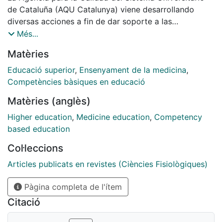
de Cataluña (AQU Catalunya) viene desarrollando
diversas acciones a fin de dar soporte a las
universidades catalanas en el proceso de construcción
Més...
del espacio europeo de educación superior, entre las
Matèries
que destaca el denominado Programa DISSENY
(Diseño). La construcción del espacio europeo
Educació superior
,
Ensenyament de la medicina
,
representa un nuevo paradigma docente que
Competències bàsiques en educació
comporta una profunda renovación de los planes de
Matèries (anglès)
estudio de las diversas titulaciones, con definición de
los perfiles de competencias profesionales y
Higher education
,
Medicine education
,
Competency
académicas, reformulación de los objetivos de
based education
formación, y uso de más variados y adecuados
Col·leccions
métodos de enseñanza/aprendizaje, y de evaluación
de los estudiantes.
Articles publicats en revistes (Ciències Fisiològiques)
Pàgina completa de l'ítem
Citació