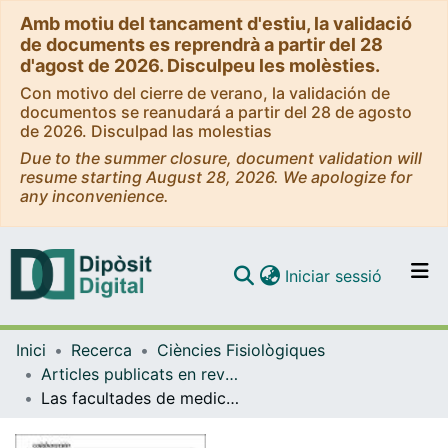
Amb motiu del tancament d'estiu, la validació
de documents es reprendrà a partir del 28
d'agost de 2026. Disculpeu les molèsties.
Con motivo del cierre de verano, la validación de
documentos se reanudará a partir del 28 de agosto
de 2026. Disculpad las molestias
Due to the summer closure, document validation will
resume starting August 28, 2026. We apologize for
any inconvenience.
(current)
Iniciar sessió
Comunitats i col·leccions
Inici
Recerca
Ciències Fisiològiques
Navega per tot el DD
Articles publicats en revistes (Ciències Fisiològiques)
Com publicar
Las facultades de medicina catalanas definen las competencias básicas comunes de los licenciados en medicina
Contacte