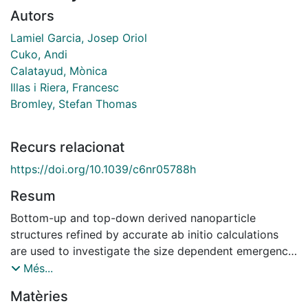
Autors
Lamiel Garcia, Josep Oriol
Cuko, Andi
Calatayud, Mònica
Illas i Riera, Francesc
Bromley, Stefan Thomas
Recurs relacionat
https://doi.org/10.1039/c6nr05788h
Resum
Bottom-up and top-down derived nanoparticle
structures refined by accurate ab initio calculations
are used to investigate the size dependent emergence
of crystallinity in titania from the monomer upwards.
Més...
Global optimisation and data mining are used to
Matèries
provide a series of ( TiO2) N global minima candidates