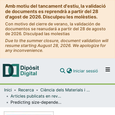
Amb motiu del tancament d'estiu, la validació
de documents es reprendrà a partir del 28
d'agost de 2026. Disculpeu les molèsties.
Con motivo del cierre de verano, la validación de
documentos se reanudará a partir del 28 de agosto
de 2026. Disculpad las molestias
Due to the summer closure, document validation will
resume starting August 28, 2026. We apologize for
any inconvenience.
(current)
Iniciar sessió
Comunitats i col·leccions
Inici
Recerca
Ciència dels Materials i Química Física
Navega per tot el DD
Articles publicats en revistes (Ciència dels Materials i Química Física)
Com publicar
Predicting size-dependent emergence of crystallinity in nanomaterials: titania nanoclusters versus nanocrystals
Contacte