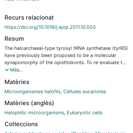
Recurs relacionat
https://doi.org/10.1016/j.ejop.2011.10.003
Resum
The haloarchaeal-type tyrosyl tRNA synthetase (tyrRS)
have previously been proposed to be a molecular
synapomorphy of the opisthokonts. To re-evaluate this
we have performed a taxon-wide genomic survey of
Més...
tyrRS in eukaryotes and prokaryotes. Our phylogenetic
Matèries
trees group eukaryotes with archaea, with all
opisthokonts sharing the haloarchaeal-type tyrRS.
Microorganismes halòfils
,
Cèl·lules eucariotes
However, this type of tyrRS is not exclusive to
Matèries (anglès)
opisthokonts, since it also encoded by two
amoebozoans. Whether this is a consequence of
Halophilic microorganisms
,
Eukaryotic cells
lateral gene transfer or lineage sorting remains
Col·leccions
unsolved, but in any case haloarchaeal-type tyrRS is