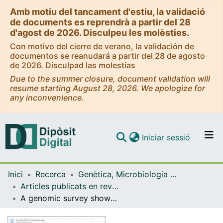
Amb motiu del tancament d'estiu, la validació
de documents es reprendrà a partir del 28
d'agost de 2026. Disculpeu les molèsties.
Con motivo del cierre de verano, la validación de
documentos se reanudará a partir del 28 de agosto
de 2026. Disculpad las molestias
Due to the summer closure, document validation will
resume starting August 28, 2026. We apologize for
any inconvenience.
(current)
Iniciar sessió
Comunitats i col·leccions
Inici
Recerca
Genètica, Microbiologia i Estadística
Navega per tot el DD
Articles publicats en revistes (Genètica, Microbiologia i Estadística)
Com publicar
A genomic survey shows that the haloarchaeal type Tyrosyl-tRNA Synthetase is not a synapomorphy of opisthokonts
Contacte