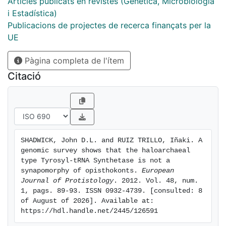
not a synapomorphy of opisthokonts. This
Articles publicats en revistes (Genètica, Microbiologia
demonstrates that molecular markers should be re-
i Estadística)
evaluated once a better taxon sampling becomes
Publicacions de projectes de recerca finançats per la
available.
UE
Pàgina completa de l'ítem
Citació
SHADWICK, John D.L. and RUIZ TRILLO, Iñaki. A 
genomic survey shows that the haloarchaeal 
type Tyrosyl-tRNA Synthetase is not a 
synapomorphy of opisthokonts. 
European 
Journal of Protistology
. 2012. Vol. 48, num. 
1, pags. 89-93. ISSN 0932-4739. [consulted: 8 
of August of 2026]. Available at: 
https://hdl.handle.net/2445/126591