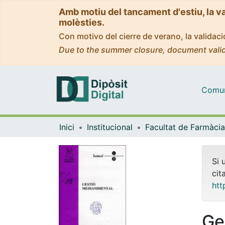
Amb motiu del tancament d'estiu, la v
molèsties.
Con motivo del cierre de verano, la valida
Due to the summer closure, document valid
Comuni
Inici
Institucional
Si 
cit
htt
Ge