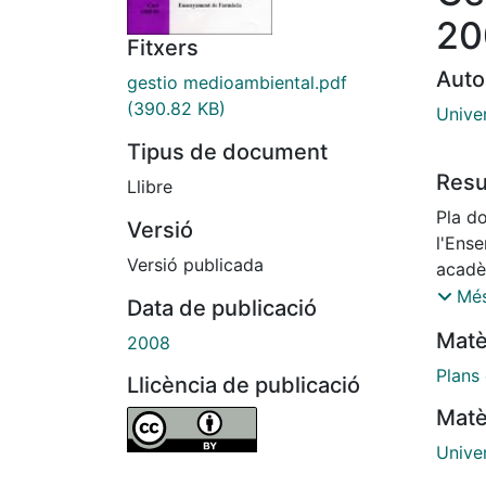
20
Fitxers
Auto
gestio medioambiental.pdf
(390.82 KB)
Unive
Tipus de document
Res
Llibre
Pla d
Versió
l'Ens
Versió publicada
acadè
Natura
Més
Data de publicació
Matè
2008
Plans
Llicència de publicació
Matè
Unive