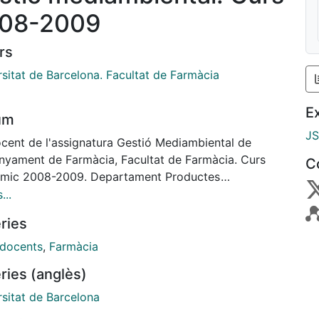
08-2009
rs
rsitat de Barcelona. Facultat de Farmàcia
E
um
J
ocent de l'assignatura Gestió Mediambiental de
enyament de Farmàcia, Facultat de Farmàcia. Curs
C
mic 2008-2009. Departament Productes
ls,Biologia Vegetal i Edafologia
...
ries
 docents
,
Farmàcia
ries (anglès)
rsitat de Barcelona