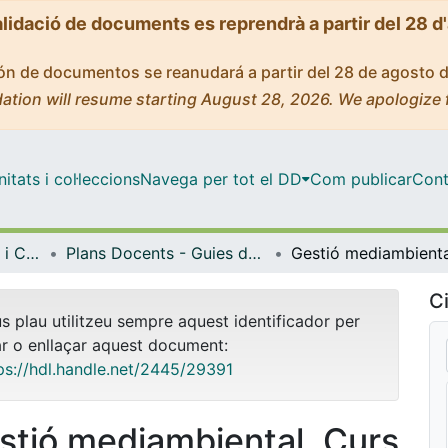
alidació de documents es reprendrà a partir del 28 d
ción de documentos se reanudará a partir del 28 de agosto 
ation will resume starting August 28, 2026. We apologize 
tats i col·leccions
Navega per tot el DD
Com publicar
Cont
Facultat de Farmàcia i Ciències de l'Alimentació
Plans Docents - Guies de l'estudiant (Facultat de Farmàcia i Ciències de l'Alimentació)
Ci
us plau utilitzeu sempre aquest identificador per
ar o enllaçar aquest document:
ps://hdl.handle.net/2445/29391
stió mediambiental. Curs