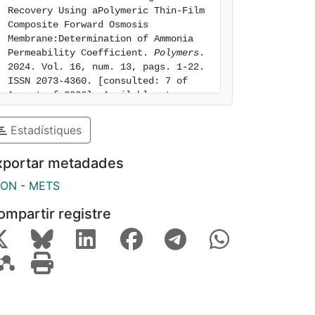
Recovery Using aPolymeric Thin-Film 
Composite Forward Osmosis 
Membrane:Determination of Ammonia 
Permeability Coefficient. 
Polymers
. 
2024. Vol. 16, num. 13, pags. 1-22. 
ISSN 2073-4360. [consulted: 7 of 
August of 2026]. Available at: 
https://hdl.handle.net/2445/216631
Estadístiques
xportar metadades
SON
-
METS
ompartir registre