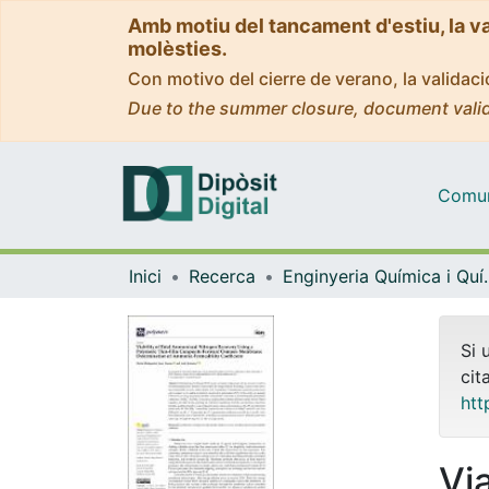
Amb motiu del tancament d'estiu, la v
molèsties.
Con motivo del cierre de verano, la valida
Due to the summer closure, document valid
Comuni
Inici
Recerca
Enginyeria Quí
Si 
cit
htt
Via