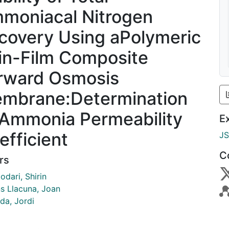
moniacal Nitrogen
covery Using aPolymeric
in-Film Composite
rward Osmosis
mbrane:Determination
 Ammonia Permeability
E
efficient
J
C
rs
dari, Shirin
ns Llacuna, Joan
da, Jordi