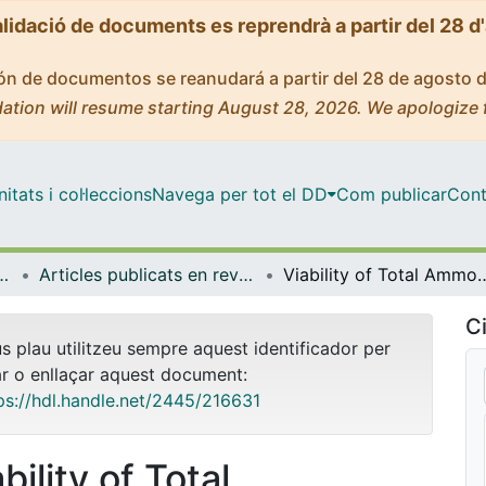
alidació de documents es reprendrà a partir del 28 d
ción de documentos se reanudará a partir del 28 de agosto 
ation will resume starting August 28, 2026. We apologize 
tats i col·leccions
Navega per tot el DD
Com publicar
Cont
mica i Química Analítica
Articles publicats en revistes (Enginyeria Química i Química Analítica)
Viability of Total Ammoniacal Nitrogen Recovery Using aPolymeric Thin-Film Composite Forward Osmo
Ci
us plau utilitzeu sempre aquest identificador per
ar o enllaçar aquest document:
ps://hdl.handle.net/2445/216631
bility of Total