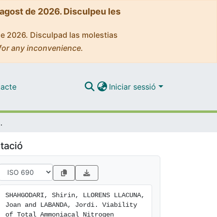
'agost de 2026. Disculpeu les
de 2026. Disculpad las molestias
for any inconvenience.
acte
Iniciar sessió
sis Membrane:Determination of Ammonia Permeability Coefficient
tació
SHAHGODARI, Shirin, LLORENS LLACUNA, 
Joan and LABANDA, Jordi. Viability 
of Total Ammoniacal Nitrogen 