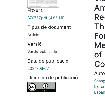
Am
Fitxers
Re
870757.pdf
(4.85 MB)
Th
Tipus de document
Fo
Article
Me
Versió
Versió publicada
of
Data de publicació
Co
2024-06-27
Auto
Llicència de publicació
Shahgo
Llore
Laban