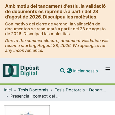
Amb motiu del tancament d'estiu, la validació
de documents es reprendrà a partir del 28
d'agost de 2026. Disculpeu les molèsties.
Con motivo del cierre de verano, la validación de
documentos se reanudará a partir del 28 de agosto
de 2026. Disculpad las molestias
Due to the summer closure, document validation will
resume starting August 28, 2026. We apologize for
any inconvenience.
(current)
Iniciar sessió
Comunitats i col·leccions
Inici
Tesis Doctorals
Tesis Doctorals - Departament - Història de l'Art
Navega per tot el DD
Presència i context del Mestre del timpà de Cabestany. La formació de la "traditio classica" d'un taller d'escultura meridional (ca. 1160-1200)
Com publicar
Contacte