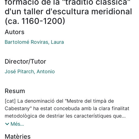
formació de la "traditio classica"
d'un taller d'escultura meridional
(ca. 1160-1200)
Autors
Bartolomé Roviras, Laura
Director/Tutor
José Pitarch, Antonio
Resum
[cat] La denominació del "Mestre del timpà de
Cabestany" ha estat concebuda amb la clara finalitat
metodològica de destriar les característiques que
defineixen l'obra del timpà de l'església de Santa
Més...
Maria de Cabestany, per tal de conformar unes pautes
Matèries
sine qua non a l'hora de revisar el corpus d'obra