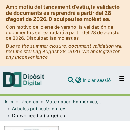
Amb motiu del tancament d'estiu, la validació
de documents es reprendrà a partir del 28
d'agost de 2026. Disculpeu les molèsties.
Con motivo del cierre de verano, la validación de
documentos se reanudará a partir del 28 de agosto
de 2026. Disculpad las molestias
Due to the summer closure, document validation will
resume starting August 28, 2026. We apologize for
any inconvenience.
(current)
Iniciar sessió
Comunitats i col·leccions
Inici
Recerca
Matemàtica Econòmica, Financera i Actuarial
Navega per tot el DD
Articles publicats en revistes (Matemàtica Econòmica, Financera i Actuarial)
Com publicar
Do we need a (large) committee?
Contacte