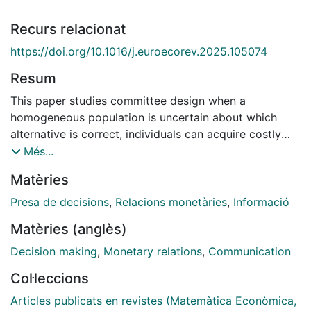
Recurs relacionat
https://doi.org/10.1016/j.euroecorev.2025.105074
Resum
This paper studies committee design when a
homogeneous population is uncertain about which
alternative is correct, individuals can acquire costly
information about the state of the world, and the
Més...
decision must be taken via voting with the majority
Matèries
rule. We assume verifiability of costs and cost sharing,
which are realistic assumptions in many applications,
Presa de decisions
,
Relacions monetàries
,
Informació
e.g. if the time spent in learning is recorded, or if
Matèries (anglès)
reports have to be produced. We show that the
optimal committee size depends on the properties of
Decision making
,
Monetary relations
,
Communication
the cost function and on the size of the population. If
Col·leccions
either the marginal cost function satisfies a standard
single-crossing condition or the population is
Articles publicats en revistes (Matemàtica Econòmica,