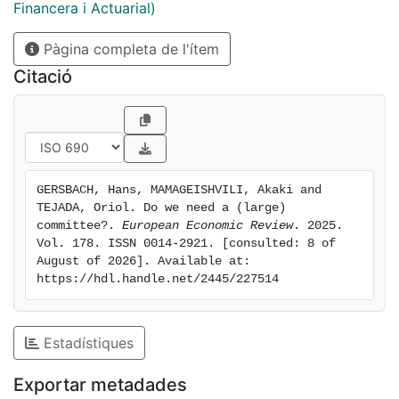
sufficiently large, it is optimal to delegate voting to a
Financera i Actuarial)
small committee and often to a single individual, in
Pàgina completa de l'ítem
which case no committee is needed at all. If
information acquisition costs increase slowly for small
Citació
values of information, but the magnitude of such costs
is large, the optimal committee might comprise many
members. Our results add a rationale for the
widespread use of small committees for decision-
making.
GERSBACH, Hans, MAMAGEISHVILI, Akaki and 
TEJADA, Oriol. Do we need a (large) 
committee?. 
European Economic Review
. 2025. 
Vol. 178. ISSN 0014-2921. [consulted: 8 of 
August of 2026]. Available at: 
https://hdl.handle.net/2445/227514
Estadístiques
Exportar metadades