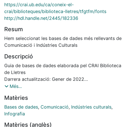
https://crai.ub.edu/ca/coneix-el-
crai/biblioteques/biblioteca-lletres/tfgtfm/fonts
http://hdl.handle.net/2445/182336
Resum
Hem seleccionat les bases de dades més rellevants de
Comunicació i Indústries Culturals
Descripció
Guia de bases de dades elaborada pel CRAI Biblioteca
de Lletres
Darrera actualització: Gener de 2022
Podeu consultar les versions anteriors a:
Més...
http://hdl.handle.net/2445/182336
Matèries
Bases de dades
,
Comunicació
,
Indústries culturals
,
Infografia
Matèries (anglès)