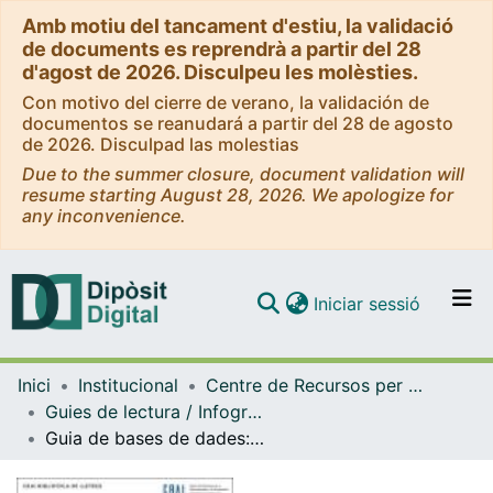
Amb motiu del tancament d'estiu, la validació
de documents es reprendrà a partir del 28
d'agost de 2026. Disculpeu les molèsties.
Con motivo del cierre de verano, la validación de
documentos se reanudará a partir del 28 de agosto
de 2026. Disculpad las molestias
Due to the summer closure, document validation will
resume starting August 28, 2026. We apologize for
any inconvenience.
(current)
Iniciar sessió
Comunitats i col·leccions
Inici
Institucional
Centre de Recursos per a l'Aprenentatge i la Investigació (CRAI-UB) - Institucional
Navega per tot el DD
Guies de lectura / Infografies / Recomanacions (CRAI-UB)
Com publicar
Guia de bases de dades: Comunicació i Indústries Culturals [Infografia]
Contacte