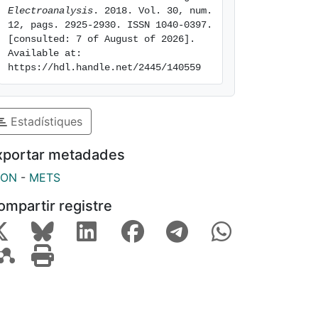
Electroanalysis
. 2018. Vol. 30, num. 
12, pags. 2925-2930. ISSN 1040-0397. 
[consulted: 7 of August of 2026]. 
Available at: 
https://hdl.handle.net/2445/140559
Estadístiques
xportar metadades
SON
-
METS
ompartir registre