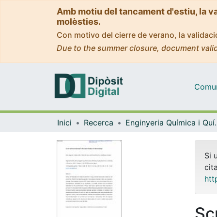
Amb motiu del tancament d'estiu, la v
molèsties.
Con motivo del cierre de verano, la valida
Due to the summer closure, document valid
Comuni
Inici
Recerca
Enginyeria Quí
Si 
cit
htt
Sc