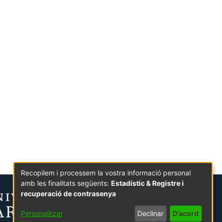
Recopilem i processem la vostra informació personal
amb les finalitats següents:
Estadístic & Registre i
recuperació de contrasenya
Personalitzar
Declinar
D'acord