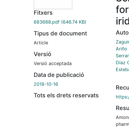
fo
Fitxers
ir
683688.pdf
(646.74 KB)
Auto
Tipus de document
Zagui
Article
Ariño 
Versió
Serran
Díaz 
Versió acceptada
Esteb
Data de publicació
2018-10-16
Recu
Tots els drets reservats
https
Res
Among
pharm