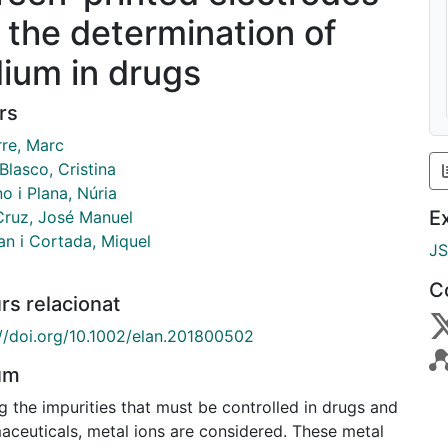
r the determination of
idium in drugs
rs
rre, Marc
Blasco, Cristina
o i Plana, Núria
E
Cruz, José Manuel
an i Cortada, Miquel
J
C
rs relacionat
://doi.org/10.1002/elan.201800502
um
 the impurities that must be controlled in drugs and
aceuticals, metal ions are considered. These metal