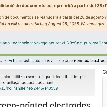
alidació de documents es reprendrà a partir del 28 d
ción de documentos se reanudará a partir del 28 de agosto 
ation will resume starting August 28, 2026. We apologize 
tats i col·leccions
Navega per tot el DD
Com publicar
Cont
mica i Química Analítica
Articles publicats en revistes (Enginyeria Química i Química Analítica)
Screen-printed electrodes for 
Ci
us plau utilitzeu sempre aquest identificador per
ar o enllaçar aquest document:
ps://hdl.handle.net/2445/140559
reen-printed electrodes