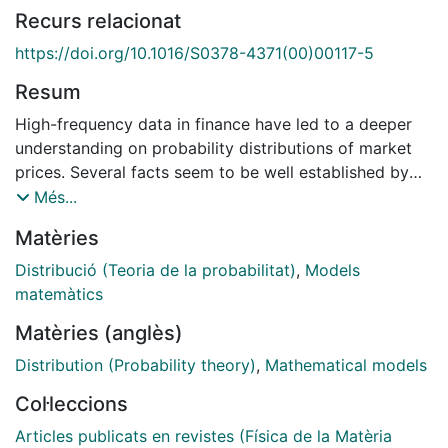
Recurs relacionat
https://doi.org/10.1016/S0378-4371(00)00117-5
Resum
High-frequency data in finance have led to a deeper
understanding on probability distributions of market
prices. Several facts seem to be well established by
empirical evidence. Specifically, probability
Més...
distributions have the following properties: (i) They
Matèries
are not Gaussian and their center is well adjusted by
Lévy distributions. (ii) They are long-tailed but have
Distribució (Teoria de la probabilitat)
,
Models
finite moments of any order. (iii) They are self-similar
matemàtics
on many time scales. Finally, (iv) at small time scales,
Matèries (anglès)
price volatility follows a non-diffusive behavior. We
extend Merton's ideas on speculative price formation
Distribution (Probability theory)
,
Mathematical models
and present a dynamical model resulting in a
Col·leccions
characteristic function that explains in a natural way
all of the above features. The knowledge of such a
Articles publicats en revistes (Física de la Matèria