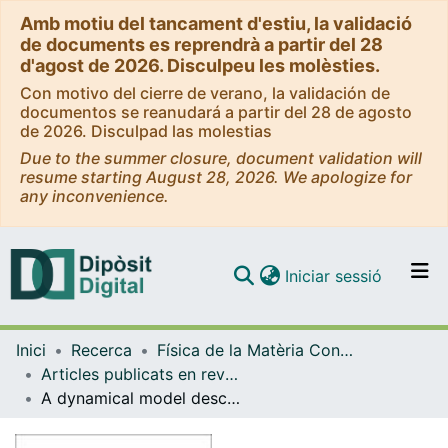
Amb motiu del tancament d'estiu, la validació
de documents es reprendrà a partir del 28
d'agost de 2026. Disculpeu les molèsties.
Con motivo del cierre de verano, la validación de
documentos se reanudará a partir del 28 de agosto
de 2026. Disculpad las molestias
Due to the summer closure, document validation will
resume starting August 28, 2026. We apologize for
any inconvenience.
(current)
Iniciar sessió
Comunitats i col·leccions
Inici
Recerca
Física de la Matèria Condensada
Navega per tot el DD
Articles publicats en revistes (Física de la Matèria Condensada)
Com publicar
A dynamical model describing stock market price distributions
Contacte