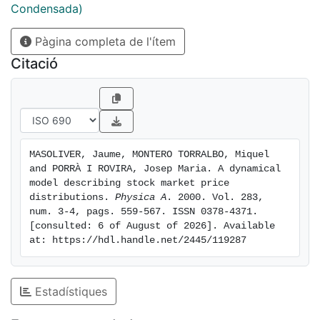
distribution opens a new and useful way of quantifying
Condensada)
financial risk. The results of the model agree - with
Pàgina completa de l'ítem
high degree of accuracy - with empirical data taken
from historical records of the Standard & Poor's 500
Citació
cash index.
MASOLIVER, Jaume, MONTERO TORRALBO, Miquel 
and PORRÀ I ROVIRA, Josep Maria. A dynamical 
model describing stock market price 
distributions. 
Physica A
. 2000. Vol. 283, 
num. 3-4, pags. 559-567. ISSN 0378-4371. 
[consulted: 6 of August of 2026]. Available 
at: https://hdl.handle.net/2445/119287
Estadístiques