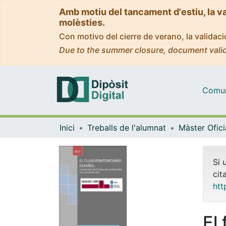
Amb motiu del tancament d'estiu, la v
molèsties.
Con motivo del cierre de verano, la valida
Due to the summer closure, document valid
Comuni
Inici
Treballs de l'alumnat
Si 
cit
htt
El 