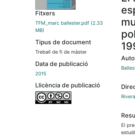
es
Fitxers
mul
TFM_marc ballester.pdf
(2.33
MB)
po
Tipus de document
19
Treball de fi de màster
Auto
Data de publicació
Balles
2015
Llicència de publicació
Dire
Rivera
Res
El pr
estud