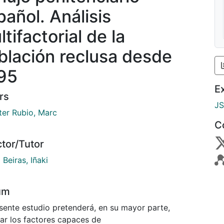
pañol. Análisis
tifactorial de la
blación reclusa desde
95
E
rs
J
ter Rubio, Marc
C
ctor/Tutor
 Beiras, Iñaki
um
esente estudio pretenderá, en su mayor parte,
iar los factores capaces de