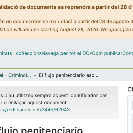
alidació de documents es reprendrà a partir del 28 d
ción de documentos se reanudará a partir del 28 de agosto 
ation will resume starting August 28, 2026. We apologize 
tats i col·leccions
Navega per tot el DD
Com publicar
Cont
Màster Oficial - Criminologia, Política Criminal i Sociologia Juridicopenal
El flujo penitenciario español. Análisis multifactorial de la población reclusa desde 1995
Ci
us plau utilitzeu sempre aquest identificador per
ar o enllaçar aquest document:
ps://hdl.handle.net/2445/67943
flujo penitenciario