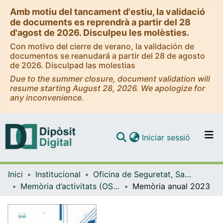
Amb motiu del tancament d'estiu, la validació
de documents es reprendrà a partir del 28
d'agost de 2026. Disculpeu les molèsties.
Con motivo del cierre de verano, la validación de
documentos se reanudará a partir del 28 de agosto
de 2026. Disculpad las molestias
Due to the summer closure, document validation will
resume starting August 28, 2026. We apologize for
any inconvenience.
(current)
Iniciar sessió
Comunitats i col·leccions
Inici
Institucional
Oficina de Seguretat, Salut i Medi Ambient (OSSMA)
Navega per tot el DD
Memòria d’activitats (OSSMA)
Memòria anual 2023
Com publicar
Contacte