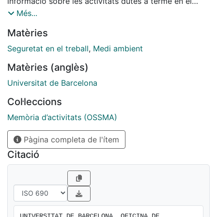
informació sobre les activitats dutes a terme en el
decurs de l’any 2023, en les seves tres àrees de
Més...
treball: - Servei de Prevenció, - Unitat de Medi
Matèries
Ambient i - Unitat d’Atenció Social
Seguretat en el treball
,
Medi ambient
Matèries (anglès)
Universitat de Barcelona
Col·leccions
Memòria d’activitats (OSSMA)
Pàgina completa de l'ítem
Citació
UNIVERSITAT DE BARCELONA. OFICINA DE 