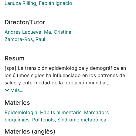
Lanuza Rilling, Fabián Ignacio
Director/Tutor
Andrés Lacueva, Ma. Cristina
Zamora-Ros, Raul
Resum
[spa] La transición epidemiológica y demográfica en
los últimos siglos ha influenciado en los patrones de
salud y enfermedad de la población mundial,
alcanzando nuevos hitos y desafíos para la sociedad
Més...
actual. A pesar de los avances en ciencia, tecnología e
Matèries
investigación en medicina y salud, hemos visto un
creciente aumento de enfermedades crónicas no
Epidemiologia
,
Hàbits alimentaris
,
Marcadors
transmisibles que se asocian, en parte, a estilos de
bioquímics
,
Polifenols
,
Síndrome metabòlica
vida poco saludables tales como inactividad física y
Matèries (anglès)
sedentarismo, consumo de sustancias tóxicas y malos