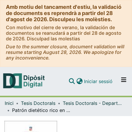
Amb motiu del tancament d'estiu, la validació
de documents es reprendrà a partir del 28
d'agost de 2026. Disculpeu les molèsties.
Con motivo del cierre de verano, la validación de
documentos se reanudará a partir del 28 de agosto
de 2026. Disculpad las molestias
Due to the summer closure, document validation will
resume starting August 28, 2026. We apologize for
any inconvenience.
(current)
Iniciar sessió
Comunitats i col·leccions
Inici
Tesis Doctorals
Tesis Doctorals - Departament - Nutrició, Ciències de l'Alimentació i Gastronomia
Navega per tot el DD
Patrón dietético rico en (poli)fenoles y salud cardiometabólica en el estudio MAX: Subcohorte “Diet, Cancer and Health – Next Generations (DCH-NG)"
Com publicar
Contacte