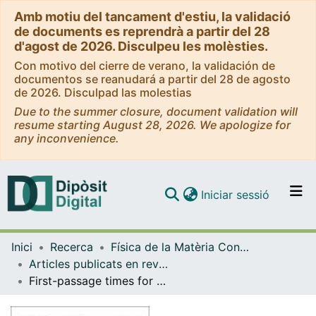
Amb motiu del tancament d'estiu, la validació
de documents es reprendrà a partir del 28
d'agost de 2026. Disculpeu les molèsties.
Con motivo del cierre de verano, la validación de
documentos se reanudará a partir del 28 de agosto
de 2026. Disculpad las molestias
Due to the summer closure, document validation will
resume starting August 28, 2026. We apologize for
any inconvenience.
(current)
Iniciar sessió
Comunitats i col·leccions
Inici
Recerca
Física de la Matèria Condensada
Navega per tot el DD
Articles publicats en revistes (Física de la Matèria Condensada)
Com publicar
First-passage times for non-Markovian processes: Shot noise
Contacte