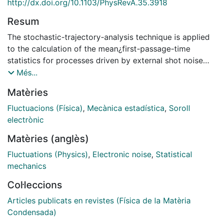
http://dx.doi.org/10.1103/PhysRevA.35.3918
Resum
The stochastic-trajectory-analysis technique is applied
to the calculation of the mean¿first-passage-time
statistics for processes driven by external shot noise.
Explicit analytical expressions are obtained for free
Més...
and bound processes.
Matèries
Fluctuacions (Física)
,
Mecànica estadística
,
Soroll
electrònic
Matèries (anglès)
Fluctuations (Physics)
,
Electronic noise
,
Statistical
mechanics
Col·leccions
Articles publicats en revistes (Física de la Matèria
Condensada)