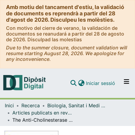
Amb motiu del tancament d'estiu, la validació
de documents es reprendrà a partir del 28
d'agost de 2026. Disculpeu les molèsties.
Con motivo del cierre de verano, la validación de
documentos se reanudará a partir del 28 de agosto
de 2026. Disculpad las molestias
Due to the summer closure, document validation will
resume starting August 28, 2026. We apologize for
any inconvenience.
(current)
Iniciar sessió
Comunitats i col·leccions
Inici
Recerca
Biologia, Sanitat i Medi Ambient
Navega per tot el DD
Articles publicats en revistes (Biologia, Sanitat i Medi Ambient)
Com publicar
The Anti-Cholinesterase Potential of Fifteen Different Species of Narcissus L. (Amaryllidaceae) Collected in Spain
Contacte