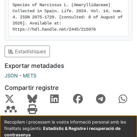
evaluating their ability to inhibit the enzymes
Species of Narcissus L. (Amaryllidaceae) 
Collected in Spain. 
Life
. 2024. Vol. 14, num. 
acetyl- and butyrylcholinesterase (AChE and BuChE,
4. ISSN 2075-1729. [consulted: 8 of August of 
respectively). The species N. jacetanus exhibited
2026]. Available at: 
https://hdl.handle.net/2445/215976
the best inhibition values against AChE, with IC50
values of 0.75 0.03 gmL 1, while N. jonquilla
Estadístiques
was the most active against BuChE, with IC50 values
of 11.72 1.15 gmL 1.
Exportar metadades
JSON
-
METS
Compartir registre
Recopilem i processem la vostra informació personal amb les
finalitats següents:
Estadístic & Registre i recuperació de
Coordinació:
CRAI UB
Avís legal
Metadades
subjectes a:
contrasenya