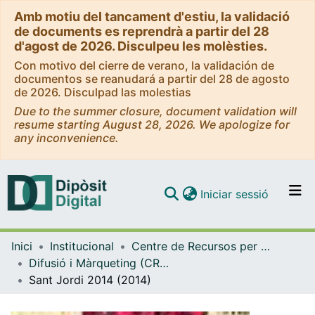
Amb motiu del tancament d'estiu, la validació
de documents es reprendrà a partir del 28
d'agost de 2026. Disculpeu les molèsties.
Con motivo del cierre de verano, la validación de
documentos se reanudará a partir del 28 de agosto
de 2026. Disculpad las molestias
Due to the summer closure, document validation will
resume starting August 28, 2026. We apologize for
any inconvenience.
(current)
Iniciar sessió
Comunitats i col·leccions
Inici
Institucional
Centre de Recursos per a l'Aprenentatge i la Investigació (CRAI-UB) - Institucional
Navega per tot el DD
Difusió i Màrqueting (CRAI-UB)
Com publicar
Sant Jordi 2014 (2014)
Contacte