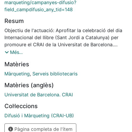
marqueting/campanyes-difusio?
field_campdifusio_any_tid=148
Resum
Objectiu de l'actuació: Aprofitar la celebració del dia
Internacional del llibre (Sant Jordi a Catalunya) per
promoure el CRAI de la Universitat de Barcelona.
Descripció del producte: Punt de llibre amb text de
Més...
Jaume Roig (S. XV).
Matèries
Màrqueting
,
Serveis bibliotecaris
Matèries (anglès)
Universitat de Barcelona. CRAI
Col·leccions
Difusió i Màrqueting (CRAI-UB)
Pàgina completa de l'ítem