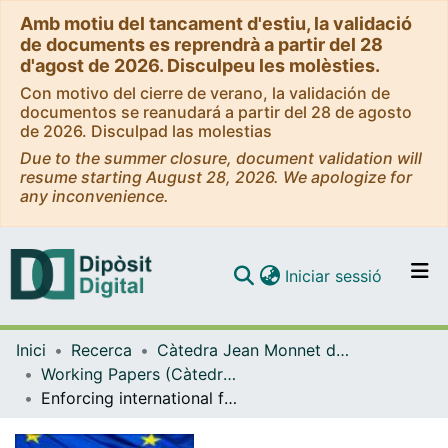
Amb motiu del tancament d'estiu, la validació
de documents es reprendrà a partir del 28
d'agost de 2026. Disculpeu les molèsties.
Con motivo del cierre de verano, la validación de
documentos se reanudará a partir del 28 de agosto
de 2026. Disculpad las molestias
Due to the summer closure, document validation will
resume starting August 28, 2026. We apologize for
any inconvenience.
(current)
Iniciar sessió
Comunitats i col·leccions
Inici
Recerca
Càtedra Jean Monnet de Dret Privat Europeu
Navega per tot el DD
Working Papers (Càtedra Jean Monnet de Dret Privat Europeu)
Com publicar
Enforcing international free trade through adjustment of domestic law. Strategic thinking on the long road to legal institutionalization
Contacte