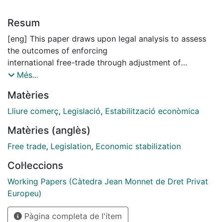
Resum
[eng] This paper draws upon legal analysis to assess
the outcomes of enforcing
international free-trade through adjustment of
domestic law. The free-trade
Més...
agreements have facilitated free movement of goods,
Matèries
services, capital and persons on
the basis of adjustment of legislation, by a single
Lliure comerç
,
Legislació
,
Estabilització econòmica
objective of harmonization on the
Matèries (anglès)
supranational basis. The efforts of free-trade aims to
institutionalize countries with
Free trade
,
Legislation
,
Economic stabilization
new policy competencies through legal adjustment.
Col·leccions
Each free-trade agreement has the
potential to shed light upon how the economies
Working Papers (Càtedra Jean Monnet de Dret Privat
benefit from each other. A difficult
Europeu)
task in a politically and legally diverse background of
Pàgina completa de l'ítem
prospective countries from the