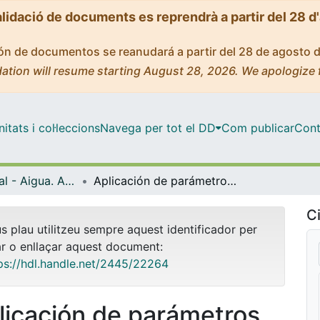
alidació de documents es reprendrà a partir del 28 d
ción de documentos se reanudará a partir del 28 de agosto 
ation will resume starting August 28, 2026. We apologize 
tats i col·leccions
Navega per tot el DD
Com publicar
Cont
Màster Oficial - Aigua. Anàlisi Interdisciplinària i Gestió Sostenible
Aplicación de parámetros geoeléctricos en el estudio de las aguas subterráneas (Cuenca de Valls, Tarragona)
Ci
us plau utilitzeu sempre aquest identificador per
ar o enllaçar aquest document:
ps://hdl.handle.net/2445/22264
licación de parámetros