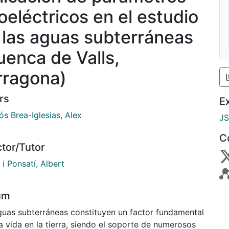
oeléctricos en el estudio
 las aguas subterráneas
uenca de Valls,
rragona)
rs
E
s Brea-Iglesias, Alex
J
C
ctor/Tutor
i Ponsatí, Albert
um
guas subterráneas constituyen un factor fundamental
a vida en la tierra, siendo el soporte de numerosos