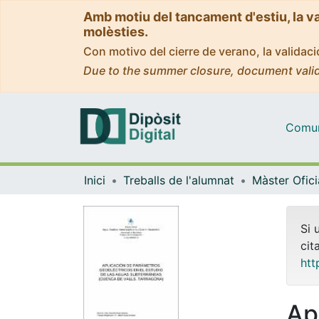
Amb motiu del tancament d'estiu, la v
molèsties.
Con motivo del cierre de verano, la valida
Due to the summer closure, document valid
Comuni
Inici
Treballs de l'alumnat
Si 
cit
htt
Ap