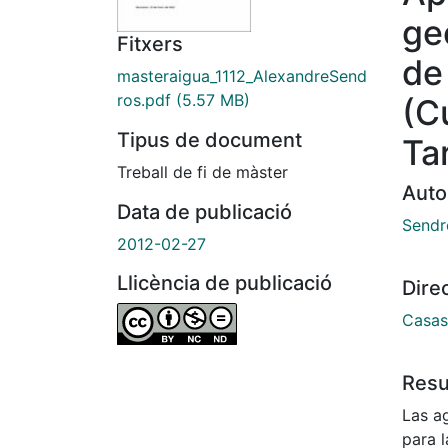
ge
Fitxers
de
masteraigua_1112_AlexandreSend
ros.pdf
(5.57 MB)
(C
Tipus de document
Ta
Treball de fi de màster
Auto
Data de publicació
Sendró
2012-02-27
Llicència de publicació
Dire
Casas 
Res
Las a
para l