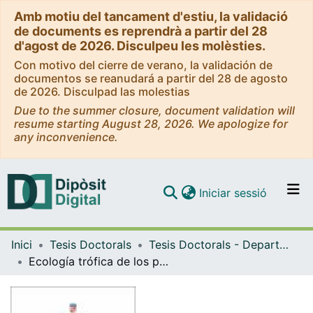
Amb motiu del tancament d'estiu, la validació
de documents es reprendrà a partir del 28
d'agost de 2026. Disculpeu les molèsties.
Con motivo del cierre de verano, la validación de
documentos se reanudará a partir del 28 de agosto
de 2026. Disculpad las molestias
Due to the summer closure, document validation will
resume starting August 28, 2026. We apologize for
any inconvenience.
(current)
Iniciar sessió
Comunitats i col·leccions
Inici
Tesis Doctorals
Tesis Doctorals - Departament - Biologia Evolutiva, Ecologia i Ciències Ambientals
Navega per tot el DD
Ecología trófica de los primeros estados de desarrollo de peces mesopelágicos e influencia de su localización en la columna de agua = Trophic ecology of early stages of mesopelagic fish and water column location influence
Com publicar
Contacte