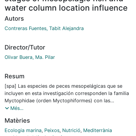
water column location influence
Autors
Contreras Fuentes, Tabit Alejandra
Director/Tutor
Olivar Buera, Ma. Pilar
Resum
[spa] Las especies de peces mesopelágicas que se
incluyen en esta investigación corresponden la familia
Myctophidae (orden Myctophiformes) con las
especies Ceratoscopelus maderensis, Hygophum
Més...
benoiti y Benthosema glaciale para el mar
Matèries
Mediterráneo y Diaphus vanhoeffeni, Hygophum
macrochir, Myctophum affine, M. asperum, M.
Ecologia marina
,
Peixos
,
Nutrició
,
Mediterrània