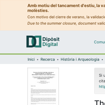
Amb motiu del tancament d'estiu, la v
molèsties.
Con motivo del cierre de verano, la valida
Due to the summer closure, document valid
Comuni
Inici
Recerca
Història i Arqueologia
Si 
cit
htt
The