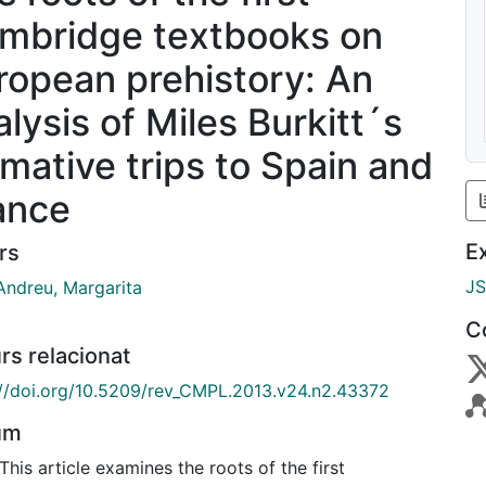
mbridge textbooks on
ropean prehistory: An
alysis of Miles Burkitt´s
rmative trips to Spain and
ance
E
rs
J
Andreu, Margarita
C
rs relacionat
://doi.org/10.5209/rev_CMPL.2013.v24.n2.43372
um
This article examines the roots of the first