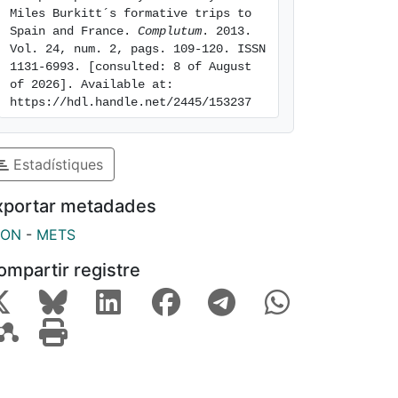
Miles Burkitt´s formative trips to 
Spain and France. 
Complutum
. 2013. 
Vol. 24, num. 2, pags. 109-120. ISSN 
1131-6993. [consulted: 8 of August 
of 2026]. Available at: 
https://hdl.handle.net/2445/153237
Estadístiques
xportar metadades
SON
-
METS
ompartir registre