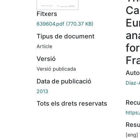
Ca
Fitxers
Eu
639604.pdf
(770.37 KB)
an
Tipus de document
fo
Article
Fr
Versió
Versió publicada
Auto
Data de publicació
Díaz-
2013
Recu
Tots els drets reservats
https
Res
[eng] 