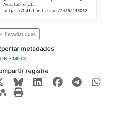
Available at: 
https://hdl.handle.net/2445/146062
Estadístiques
xportar metadades
SON
-
METS
ompartir registre