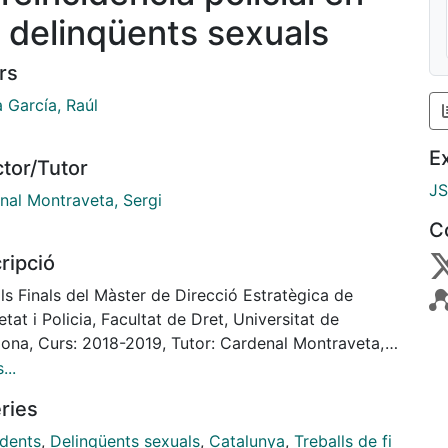
s delinqüents sexuals
rs
 García, Raúl
E
ctor/Tutor
J
nal Montraveta, Sergi
C
ripció
ls Finals del Màster de Direcció Estratègica de
tat i Policia, Facultat de Dret, Universitat de
lona, Curs: 2018-2019, Tutor: Cardenal Montraveta,
...
ries
idents
,
Delinqüents sexuals
,
Catalunya
,
Treballs de fi