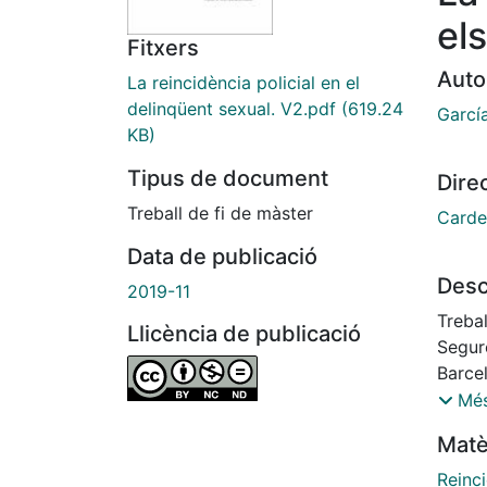
el
Fitxers
Auto
La reincidència policial en el
delinqüent sexual. V2.pdf
(619.24
García
KB)
Tipus de document
Dire
Treball de fi de màster
Carde
Data de publicació
Desc
2019-11
Trebal
Llicència de publicació
Segure
Barce
Sergi
Més
Matè
Reinc