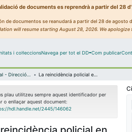
alidació de documents es reprendrà a partir del 28 d
ción de documentos se reanudará a partir del 28 de agosto 
ation will resume starting August 28, 2026. We apologize 
tats i col·leccions
Navega per tot el DD
Com publicar
Cont
Màster Oficial - Direcció Estratègica de Seguretat
La reincidència policial en els delinqüents sexuals
Ci
us plau utilitzeu sempre aquest identificador per
ar o enllaçar aquest document:
ps://hdl.handle.net/2445/146062
reincidència policial en