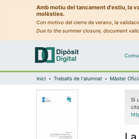
Amb motiu del tancament d'estiu, la v
molèsties.
Con motivo del cierre de verano, la valida
Due to the summer closure, document valid
Comuni
Inici
Treballs de l'alumnat
Si 
cit
htt
La 