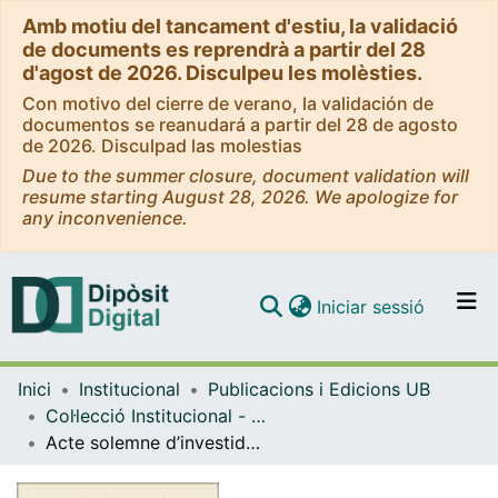
Amb motiu del tancament d'estiu, la validació
de documents es reprendrà a partir del 28
d'agost de 2026. Disculpeu les molèsties.
Con motivo del cierre de verano, la validación de
documentos se reanudará a partir del 28 de agosto
de 2026. Disculpad las molestias
Due to the summer closure, document validation will
resume starting August 28, 2026. We apologize for
any inconvenience.
(current)
Iniciar sessió
Comunitats i col·leccions
Inici
Institucional
Publicacions i Edicions UB
Navega per tot el DD
Col·lecció Institucional - eBooks - (Publicacions i Edicions UB)
Com publicar
Acte solemne d’investidura com a doctors honoris causa dels senyors Joan Manuel Serrat, Maria del Mar Bonet : març del 2023
Contacte