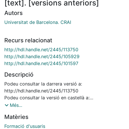
[text]. [versions anteriors]
Autors
Universitat de Barcelona. CRAI
Recurs relacionat
http://hdl.handle.net/2445/113750
http://hdl.handle.net/2445/105929
http://hdl.handle.net/2445/101597
Descripció
Podeu consultar la darrera versió a:
http://hdl.handle.net/2445/113750
Podeu consultar la versió en castellà a:
http://hdl.handle.net/2445/105929
Més...
Podeu consultar la versió en anglès a:
Matèries
http://hdl.handle.net/2445/101597
Formació d'usuaris