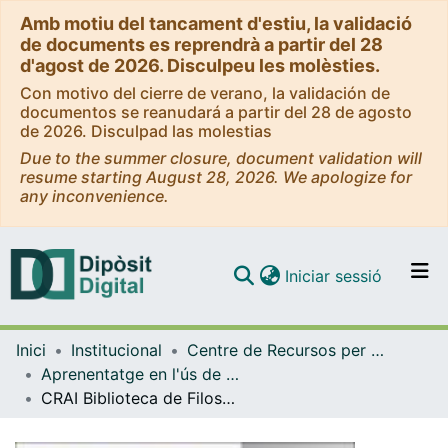
Amb motiu del tancament d'estiu, la validació
de documents es reprendrà a partir del 28
d'agost de 2026. Disculpeu les molèsties.
Con motivo del cierre de verano, la validación de
documentos se reanudará a partir del 28 de agosto
de 2026. Disculpad las molestias
Due to the summer closure, document validation will
resume starting August 28, 2026. We apologize for
any inconvenience.
(current)
Iniciar sessió
Comunitats i col·leccions
Inici
Institucional
Centre de Recursos per a l'Aprenentatge i la Investigació (CRAI-UB) - Institucional
Navega per tot el DD
Aprenentatge en l'ús de serveis i recursos d'informació: tutorials i guies (CRAI-UB)
Com publicar
CRAI Biblioteca de Filosofia, Geografia i Història: guia ràpida [text]. [versions anteriors]
Contacte