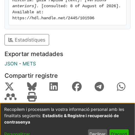
Història: guia ràpida [text]. [versions 
anteriors].
 [consulted: 8 of August of 2026]. 
Available at: 
https://hdl.handle.net/2445/101596
Estadístiques
Exportar metadades
JSON
-
METS
Compartir registre
Recopilem i processem la vostra informació personal amb les
finalitats següents:
Estadístic & Registre i recuperació de
Coordinació:
CRAI UB
Avís legal
Metadades
subjectes a:
contrasenya
Configuració
Política de
Acord
Personalitzar
Declinar
D'acord