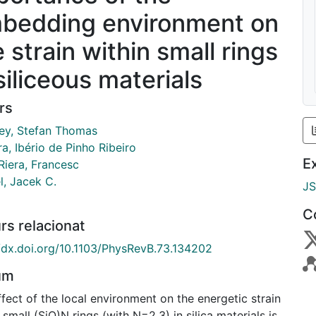
bedding environment on
 strain within small rings
siliceous materials
rs
ey, Stefan Thomas
a, Ibério de Pinho Ribeiro
E
i Riera, Francesc
l, Jacek C.
J
C
rs relacionat
//dx.doi.org/10.1103/PhysRevB.73.134202
um
fect of the local environment on the energetic strain
 small (SiO)N rings (with N=2,3) in silica materials is