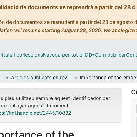
alidació de documents es reprendrà a partir del 28 d
ción de documentos se reanudará a partir del 28 de agosto 
ation will resume starting August 28, 2026. We apologize 
tats i col·leccions
Navega per tot el DD
Com publicar
Cont
ímica Física
Articles publicats en revistes (Ciència dels Materials i Química Física)
Importance of the emb
Ci
us plau utilitzeu sempre aquest identificador per
ar o enllaçar aquest document:
ps://hdl.handle.net/2445/10832
portance of the