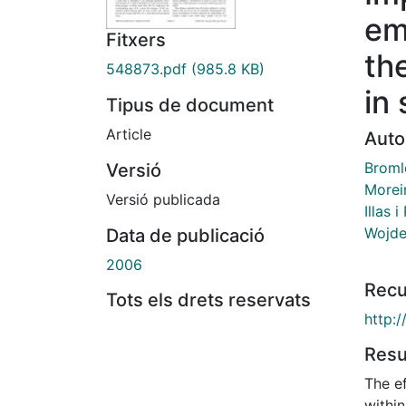
em
Fitxers
the
548873.pdf
(985.8 KB)
in 
Tipus de document
Article
Auto
Broml
Versió
Moreir
Versió publicada
Illas 
Wojde
Data de publicació
2006
Recu
Tots els drets reservats
http:
Res
The ef
within