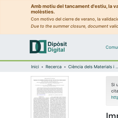
Amb motiu del tancament d'estiu, la v
molèsties.
Con motivo del cierre de verano, la valida
Due to the summer closure, document valid
Comuni
Inici
Recerca
Ciència dels Materials i Qu
Si 
cit
htt
Im