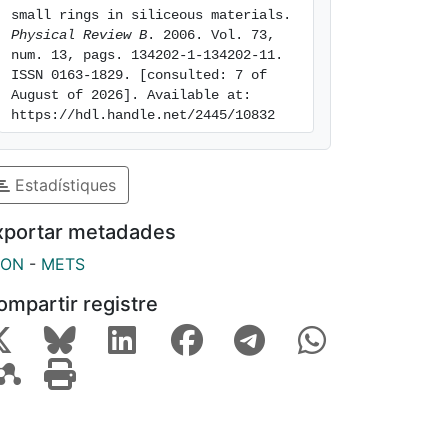
small rings in siliceous materials. 
Physical Review B
. 2006. Vol. 73, 
num. 13, pags. 134202-1-134202-11. 
ISSN 0163-1829. [consulted: 7 of 
August of 2026]. Available at: 
https://hdl.handle.net/2445/10832
Estadístiques
xportar metadades
SON
-
METS
ompartir registre