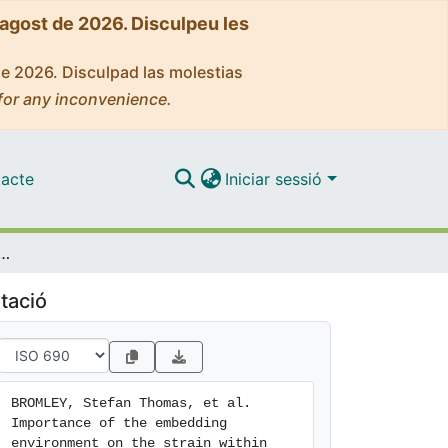
'agost de 2026. Disculpeu les
de 2026. Disculpad las molestias
for any inconvenience.
acte
Iniciar sessió
edding environment on the strain within small rings in siliceous materials
tació
BROMLEY, Stefan Thomas, et al. 
Importance of the embedding 
environment on the strain within 