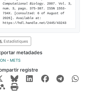
Computational Biology
. 2007. Vol. 3, 
num. 3, pags. 375-387. ISSN 1553-
734X. [consulted: 6 of August of 
2026]. Available at: 
https://hdl.handle.net/2445/43243
Estadístiques
xportar metadades
SON
-
METS
ompartir registre