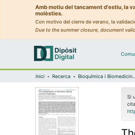
Amb motiu del tancament d'estiu, la v
molèsties.
Con motivo del cierre de verano, la valida
Due to the summer closure, document valid
Comuni
Inici
Recerca
Bioquímica i Biomedicin
Si 
cit
htt
Th