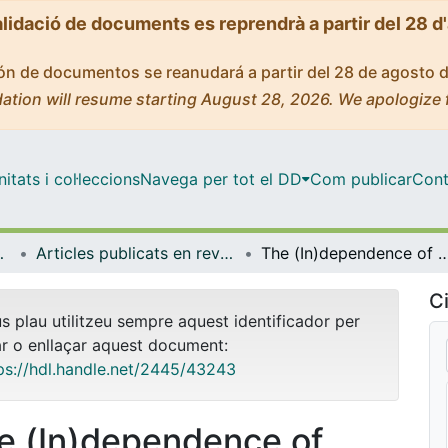
alidació de documents es reprendrà a partir del 28 d
ción de documentos se reanudará a partir del 28 de agosto 
ation will resume starting August 28, 2026. We apologize 
tats i col·leccions
Navega per tot el DD
Com publicar
Cont
a Molecular
Articles publicats en revistes (Bioquímica i Biomedicina Molecular)
The (In)dependence of Alternative Splicing and Ge
Ci
us plau utilitzeu sempre aquest identificador per
ar o enllaçar aquest document:
ps://hdl.handle.net/2445/43243
e (In)dependence of