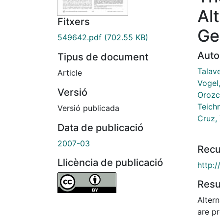
Al
Fitxers
Ge
549642.pdf
(702.55 KB)
Auto
Tipus de document
Talave
Article
Vogel,
Versió
Orozc
Teich
Versió publicada
Cruz, 
Data de publicació
2007-03
Recu
Llicència de publicació
http:/
Res
Altern
are pr