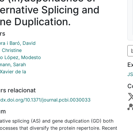
ternative Splicing and
ne Duplication.
rs
ra i Baró, David
 Christine
o López, Modesto
E
mann, Sarah
Xavier de la
J
C
rs relacionat
/dx.doi.org/10.1371/journal.pcbi.0030033
um
ative splicing (AS) and gene duplication (GD) both
ocesses that diversify the protein repertoire. Recent