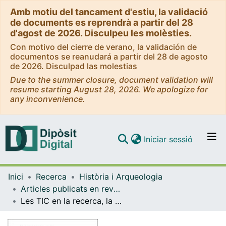
Amb motiu del tancament d'estiu, la validació
de documents es reprendrà a partir del 28
d'agost de 2026. Disculpeu les molèsties.
Con motivo del cierre de verano, la validación de
documentos se reanudará a partir del 28 de agosto
de 2026. Disculpad las molestias
Due to the summer closure, document validation will
resume starting August 28, 2026. We apologize for
any inconvenience.
(current)
Iniciar sessió
Comunitats i col·leccions
Inici
Recerca
Història i Arqueologia
Navega per tot el DD
Articles publicats en revistes (Història i Arqueologia)
Com publicar
Les TIC en la recerca, la interpretació i el procés d'aprenentatge de l'arqueologia
Contacte