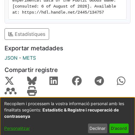
experimental data of the Public Goods Game.
[consulted: 6 of August of 2026]. Available 
at: https://hdl.handle.net/2445/134757
Estadístiques
Exportar metadades
JSON
-
METS
Compartir registre
Recopilem i processem la vostra informació personal amb les
finalitats següents:
Estadístic & Registre i recuperació de
Coordinació:
CRAI UB
Avís legal
Metadades
subjectes a:
contrasenya
Configuració
Política de
Acord
Personalitzar
Declinar
D'acord
de cookies
privadesa
d'usuari
final