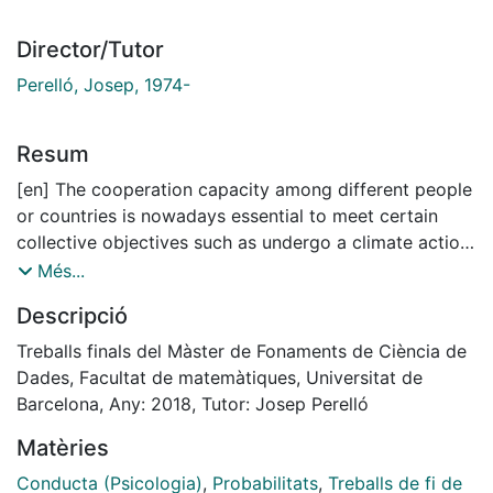
Director/Tutor
Perelló, Josep, 1974-
Resum
[en] The cooperation capacity among different people
or countries is nowadays essential to meet certain
collective objectives such as undergo a climate action,
solve the pollution of the seas, or in general initiate a
Més...
collective action where everybody has to contribute.
Descripció
Public Goods and Collective Risk Dilemmas (CRD)
games have been widely used to analyse these
Treballs finals del Màster de Fonaments de Ciència de
problematics, trying to understand which is the kind of
Dades, Facultat de matemàtiques, Universitat de
contribution of all actors engaged. In this report we
Barcelona, Any: 2018, Tutor: Josep Perelló
add new perspectives to the debate by analysing one
Matèries
of the largests samples that has been used. This
analysis is done by means of Machine Learning (ML)
Conducta (Psicologia)
,
Probabilitats
,
Treballs de fi de