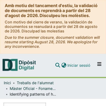
Amb motiu del tancament d'estiu, la validació
de documents es reprendrà a partir del 28
d'agost de 2026. Disculpeu les molèsties.
Con motivo del cierre de verano, la validación de
documentos se reanudará a partir del 28 de agosto
de 2026. Disculpad las molestias
Due to the summer closure, document validation will
resume starting August 28, 2026. We apologize for
any inconvenience.
(current)
Iniciar sessió
Comunitats i col·leccions
Inici
Treballs de l'alumnat
Navega per tot el DD
Màster Oficial - Fonaments de la Ciència de Dades
Com publicar
Identifying patterns of human behavior: an analysis on experimental data of the Public Goods Game
Contacte