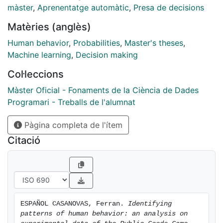
techniques which suppose a new way of addressing
màster
,
Aprenentatge automàtic
,
Presa de decisions
the identification of patterns in CRD data. In terms of
Matèries (anglès)
the game theoretical analysis we found that an
unequal distribution of resources at the beginning of
Human behavior
,
Probabilities
,
Master's theses
,
the game ends up causing imbalances, mainly in the
Machine learning
,
Decision making
distribution of costs, which has important implications
Col·leccions
in terms of climate justice.
Màster Oficial - Fonaments de la Ciència de Dades
Programari - Treballs de l'alumnat
Pàgina completa de l'ítem
Citació
ESPAÑOL CASANOVAS, Ferran. 
Identifying 
patterns of human behavior: an analysis on 