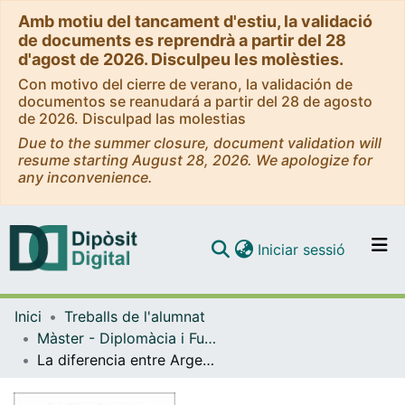
Amb motiu del tancament d'estiu, la validació
de documents es reprendrà a partir del 28
d'agost de 2026. Disculpeu les molèsties.
Con motivo del cierre de verano, la validación de
documentos se reanudará a partir del 28 de agosto
de 2026. Disculpad las molestias
Due to the summer closure, document validation will
resume starting August 28, 2026. We apologize for
any inconvenience.
(current)
Iniciar sessió
Comunitats i col·leccions
Inici
Treballs de l'alumnat
Navega per tot el DD
Màster - Diplomàcia i Funció Pública Internacional
Com publicar
La diferencia entre Argentina y la Unión Europea ante la OMC sobre el biodiésel: ¿la directiva comunitaria sobre energía renovable discrimina al biodiésel de soja?
Contacte