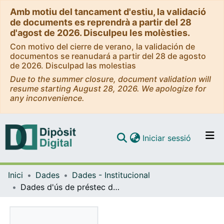
Amb motiu del tancament d'estiu, la validació
de documents es reprendrà a partir del 28
d'agost de 2026. Disculpeu les molèsties.
Con motivo del cierre de verano, la validación de
documentos se reanudará a partir del 28 de agosto
de 2026. Disculpad las molestias
Due to the summer closure, document validation will
resume starting August 28, 2026. We apologize for
any inconvenience.
(current)
Iniciar sessió
Comunitats i col·leccions
Inici
Dades
Dades - Institucional
Navega per tot el DD
Dades d'ús de préstec del CRAI de la UB (2005)
Com publicar
Contacte