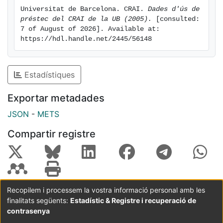
Universitat de Barcelona. CRAI. 
Dades d'ús de 
préstec del CRAI de la UB (2005).
 [consulted: 
7 of August of 2026]. Available at: 
https://hdl.handle.net/2445/56148
Estadístiques
Exportar metadades
JSON
-
METS
Compartir registre
Recopilem i processem la vostra informació personal amb les
finalitats següents:
Estadístic & Registre i recuperació de
Coordinació:
CRAI UB
Avís legal
Metadades
subjectes a:
contrasenya