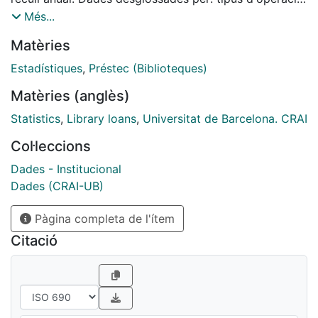
tipus de lector, per tipus de material, per llengua i any
Més...
de publicació.
Matèries
Estadístiques
,
Préstec (Biblioteques)
Matèries (anglès)
Statistics
,
Library loans
,
Universitat de Barcelona. CRAI
Col·leccions
Dades - Institucional
Dades (CRAI-UB)
Pàgina completa de l'ítem
Citació