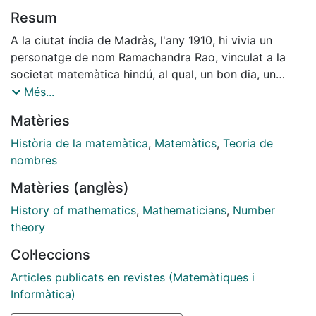
Resum
A la ciutat índia de Madràs, l'any 1910, hi vivia un
personatge de nom Ramachandra Rao, vinculat a la
societat matemàtica hindú, al qual, un bon dia, un
nebot seu el tregué de les seves cabòries tot dient:
Més...
'Oncle, hi ha un visitant que parla de matemàtiques i
Matèries
no l'entenc, podries veure si hi ha quelcom
d'interessant en el que diu?' Ramachandra Rao qui,
Història de la matemàtica
,
Matemàtics
,
Teoria de
segons ell, es trobava en aquells moments en la
nombres
plenitud del seu saber matemàtic, es mostrà
Matèries (anglès)
condescendent, permetent que el desconegut
compareixés en la seva presència. ens diu
History of mathematics
,
Mathematicians
,
Number
Ramachandra Rao: 'Un tipus poc convencional,
theory
desmanegat,sense afaitar, no massa net, amb uns ulls
Col·leccions
tímids que cridaven l'atenció. comparegué davant meu
amb una llibreta tota rebregada sota el braç (...). Obri
Articles publicats en revistes (Matemàtiques i
el seu quadern i començà a explicar-me algunes de les
Informàtica)
seves descobertes...