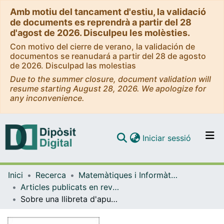
Amb motiu del tancament d'estiu, la validació
de documents es reprendrà a partir del 28
d'agost de 2026. Disculpeu les molèsties.
Con motivo del cierre de verano, la validación de
documentos se reanudará a partir del 28 de agosto
de 2026. Disculpad las molestias
Due to the summer closure, document validation will
resume starting August 28, 2026. We apologize for
any inconvenience.
(current)
Iniciar sessió
Comunitats i col·leccions
Inici
Recerca
Matemàtiques i Informàtica
Navega per tot el DD
Articles publicats en revistes (Matemàtiques i Informàtica)
Com publicar
Sobre una llibreta d'apunts (Ramanujan)
Contacte