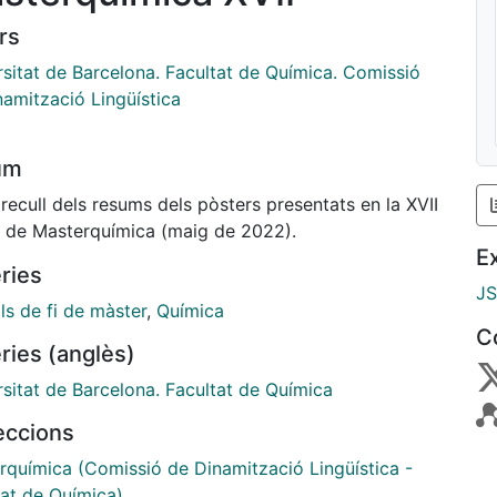
rs
rsitat de Barcelona. Facultat de Química. Comissió
namització Lingüística
um
 recull dels resums dels pòsters presentats en la XVII
ó de Masterquímica (maig de 2022).
E
ries
J
ls de fi de màster
,
Química
C
ries (anglès)
rsitat de Barcelona. Facultat de Química
leccions
rquímica (Comissió de Dinamització Lingüística -
tat de Química)