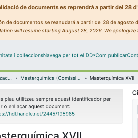
alidació de documents es reprendrà a partir del 28 d
ción de documentos se reanudará a partir del 28 de agosto 
ation will resume starting August 28, 2026. We apologize 
tats i col·leccions
Navega per tot el DD
Com publicar
Cont
Comissió de Dinamització Lingüística - Facultat de Química
Masterquímica (Comissió de Dinamització Lingüística - Facultat de Química)
Masterquímica XVII
Ci
us plau utilitzeu sempre aquest identificador per
ar o enllaçar aquest document:
ps://hdl.handle.net/2445/195985
sterquímica XVII