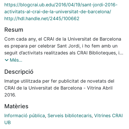
https://blogcrai.ub.edu/2016/04/19/sant-jordi-2016-
activitats-al-crai-de-la-universitat-de-barcelona/
http://hdl.handle.net/2445/100662
Resum
Com cada any, el CRAI de la Universitat de Barcelona
es prepara per celebrar Sant Jordi, i ho fem amb un
seguit d’activitats realitzades als CRAI Biblioteques, i
amb el lliurament d’un punt de llibre amb els préstecs
Més...
que es facin durant aquesta setmana.
Descripció
Imatge utilitzada per fer publicitat de novetats del
CRAI de la Universitat de Barcelona - Vitrina Abril
2016.
Matèries
Informació pública
,
Serveis bibliotecaris
,
Vitrines CRAI
UB