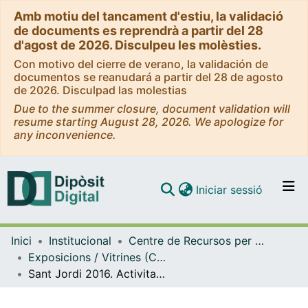
Amb motiu del tancament d'estiu, la validació
de documents es reprendrà a partir del 28
d'agost de 2026. Disculpeu les molèsties.
Con motivo del cierre de verano, la validación de
documentos se reanudará a partir del 28 de agosto
de 2026. Disculpad las molestias
Due to the summer closure, document validation will
resume starting August 28, 2026. We apologize for
any inconvenience.
(current)
Iniciar sessió
Comunitats i col·leccions
Inici
Institucional
Centre de Recursos per a l'Aprenentatge i la Investigació (CRAI-UB) - Institucional
Navega per tot el DD
Exposicions / Vitrines (CRAI-UB)
Com publicar
Sant Jordi 2016. Activitats al CRAI de la Universitat de Barcelona. Abril 2016
Contacte