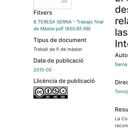
de
Fitxers
rel
8 TERESA SERNA - Trabajo final
de Máster.pdf
(850.85 KB)
la
Tipus de document
In
Treball de fi de màster
Auto
Data de publicació
Serna
2015-05
Llicència de publicació
Dire
Torro
Res
La Co
recon