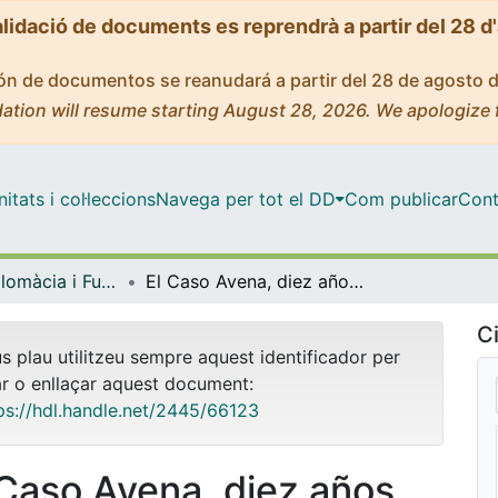
alidació de documents es reprendrà a partir del 28 d
ción de documentos se reanudará a partir del 28 de agosto 
ation will resume starting August 28, 2026. We apologize 
tats i col·leccions
Navega per tot el DD
Com publicar
Cont
Màster - Diplomàcia i Funció Pública Internacional
El Caso Avena, diez años después: problemas relativos a la efectividad de las sentencias de la Corte Internacional de Justicia
Ci
us plau utilitzeu sempre aquest identificador per
ar o enllaçar aquest document:
ps://hdl.handle.net/2445/66123
 Caso Avena, diez años