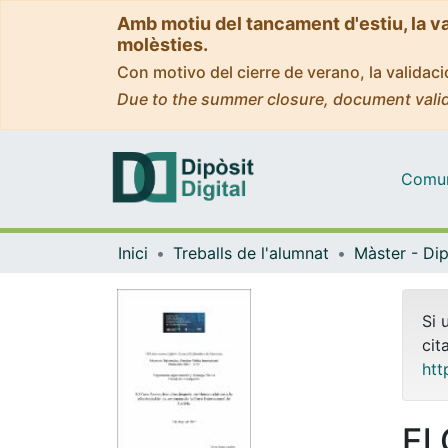
Amb motiu del tancament d'estiu, la v
molèsties.
Con motivo del cierre de verano, la valida
Due to the summer closure, document valid
Comuni
Inici
Treballs de l'alumnat
Si 
cit
htt
El