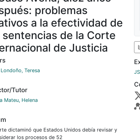
spués: problemas
ativos a la efectividad de
s sentencias de la Corte
ternacional de Justicia
rs
E
 Londoño, Teresa
J
C
ctor/Tutor
ja Mateu, Helena
um
rte dictaminó que Estados Unidos debía revisar y
siderar los procesos de 52