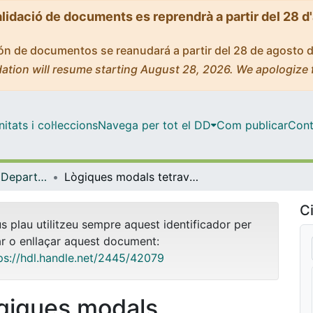
alidació de documents es reprendrà a partir del 28 d
ción de documentos se reanudará a partir del 28 de agosto 
ation will resume starting August 28, 2026. We apologize 
tats i col·leccions
Navega per tot el DD
Com publicar
Cont
Tesis Doctorals - Departament - Lògica, Història i Filosofia de la Ciència
Lògiques modals tetravalents
Ci
us plau utilitzeu sempre aquest identificador per
ar o enllaçar aquest document:
ps://hdl.handle.net/2445/42079
giques modals