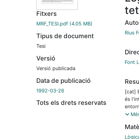
te
Fitxers
Auto
MRF_TESI.pdf
(4.05 MB)
Rius F
Tipus de document
Tesi
Dire
Versió
Font 
Versió publicada
Data de publicació
Res
1992-03-26
[cat]
és l'i
Tots els drets reservats
entorn
abstra
Més
abstra
Matè
suport
de fó
Lògic