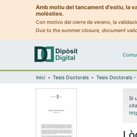
Amb motiu del tancament d'estiu, la v
molèsties.
Con motivo del cierre de verano, la valida
Due to the summer closure, document valid
Comuni
Inici
Tesis Doctorals
Si 
cit
htt
Lò