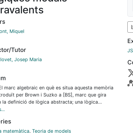
travalents
rs
ont, Miquel
E
ctor/Tutor
J
Llovet, Josep Maria
C
um
 El marc algebraic en què es situa aquesta memòria
ntroduït per Brown i Suzko a [BS], marc que gira
 la definició de lògica abstracta; una lògica
cta “L” és una parella (A,C) formada per una àlgebra
...
cta “A” i un sistema clausura “C” sobre A, conjunt
ries
 d' “A”. La noció clàssica de lògica corn un conjunt
rmules ben formades sobre les quals es té un conjunt
a matemàtica
,
Teoria de models