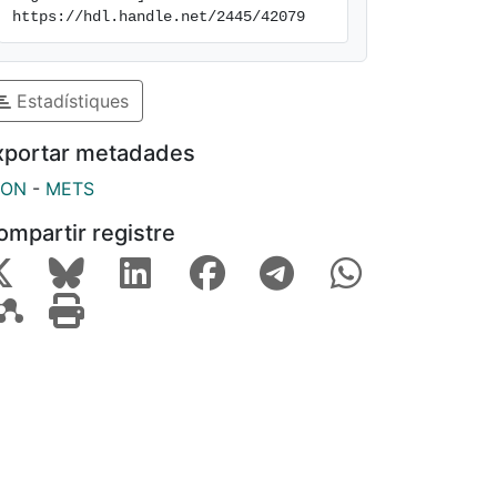
https://hdl.handle.net/2445/42079
Estadístiques
xportar metadades
SON
-
METS
ompartir registre