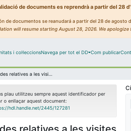
alidació de documents es reprendrà a partir del 28 d
ción de documentos se reanudará a partir del 28 de agosto 
ation will resume starting August 28, 2026. We apologize 
tats i col·leccions
Navega per tot el DD
Com publicar
Cont
Dades relatives a les visites als dossiers electrònics (2001-2010)
Ci
us plau utilitzeu sempre aquest identificador per
ar o enllaçar aquest document:
ps://hdl.handle.net/2445/127281
es relatives a les visites