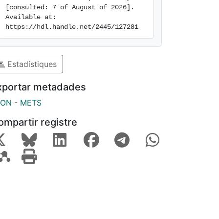
[consulted: 7 of August of 2026]. 
Available at: 
https://hdl.handle.net/2445/127281
Estadístiques
xportar metadades
SON
-
METS
ompartir registre