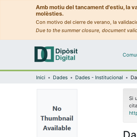
Amb motiu del tancament d'estiu, la v
molèsties.
Con motivo del cierre de verano, la valida
Due to the summer closure, document valid
Comuni
Inici
Dades
Dades - Institucional
Si 
cit
htt
Dad