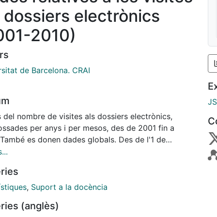
s dossiers electrònics
001-2010)
rs
rsitat de Barcelona. CRAI
E
um
J
del nombre de visites als dossiers electrònics,
C
ossades per anys i per mesos, des de 2001 fin a
 També es donen dades globals. Des de l'1 de
bre de 2009 els dossiers electrònics no són
...
ibles per als estudiants.
ries
ístiques
,
Suport a la docència
ries (anglès)