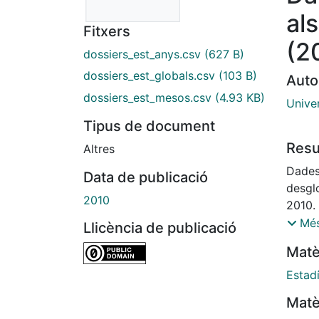
al
Fitxers
(2
dossiers_est_anys.csv
(627 B)
dossiers_est_globals.csv
(103 B)
Auto
dossiers_est_mesos.csv
(4.93 KB)
Unive
Tipus de document
Res
Altres
Dades 
Data de publicació
desgl
2010
2010.
novem
Més
Llicència de publicació
access
Matè
Estad
Matè