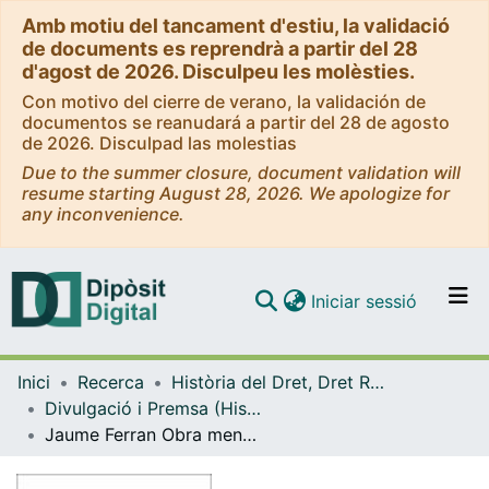
Amb motiu del tancament d'estiu, la validació
de documents es reprendrà a partir del 28
d'agost de 2026. Disculpeu les molèsties.
Con motivo del cierre de verano, la validación de
documentos se reanudará a partir del 28 de agosto
de 2026. Disculpad las molestias
Due to the summer closure, document validation will
resume starting August 28, 2026. We apologize for
any inconvenience.
(current)
Iniciar sessió
Comunitats i col·leccions
Inici
Recerca
Història del Dret, Dret Romà i Dret Eclesiàstic de l'Estat
Navega per tot el DD
Divulgació i Premsa (Història del Dret, Dret Romà i Dret Eclesiàstic de l'Estat)
Com publicar
Jaume Ferran Obra menor i dispersa publicada a Cervera (1953-2004)
Contacte