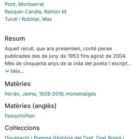
Pont, Montserrat
Razquin Carulla, Ramon M.
Turull i Rubinat, Max
Resum
Aquell recull, que ara presentem, conté peces
publicades des de juny de 1953 fins agost de 2004.
Més de cinquanta anys de la vida del poeta i escriptor
cerverí. Les primeres encara estan redactades i
Més...
publicades en castellà, però a partir de 1971 ja ho són
Matèries
gairebé sense excepció en català.
Majoritàriament es tracta de textos que va publicar a
Ferrán, Jaime, 1928-2016
,
Homenatges
la revista local Segarra (recordem que la publicació va
Matèries (anglès)
rebre aquest nom fins desembre de 1996, i que des de
gener de 1997, encetant una nova època que encara
Festschriften
perdura, es publicà amb el nom de Segarra Actualitat,
Col·leccions
tot i que a partir d’octubre de 2009 es recuperava la
capçalera històrica de Segarra). A banda d’aquesta
Divulgació i Premsa (Història del Dret, Dret Romà i